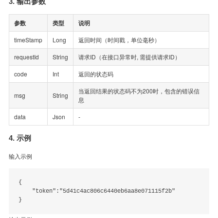
3. 输出参数
参数
类型
说明
timeStamp
Long
返回时间（时间戳，单位毫秒）
requestId
String
请求ID（在接口异常时, 需提供请求ID）
code
Int
返回的状态码
当返回结果的状态码不为200时，包含的错误信
msg
String
息
data
Json
-
4. 示例
输入示例
{

    "token":"5d41c4ac806c6440eb6aa8e071115f2b"
