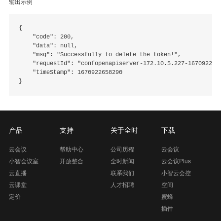
输出示例
{

    "code": 200,

    "data": null,

    "msg": "Successfully to delete the token!",

    "requestId": "confopenapiserver-172.10.5.227-1670922658
    "timeStamp": 1670922658290

产品
支持
关于全时
下载
云会议
帮助中心
公司历程
云会议
小智会议室
开放整合
全时新闻
云会议Plus
云直播
联系我们
小智云会控
云课堂
人才招聘
空间
定价
蜜蜂
插件