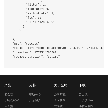
          "rtt": 15,

          "jitter": 2,

          "lostrate": 0,

          "maxLostrate": 1,

          "fps": 30,

          "ppi": "1280x720"

        }

      }

    ]

  },

  "msg": "success",

  "request_id": "confopenapiserver-172371014-1774514768.581
  "timestamp": 1774514768581,

  "request_duration": "32.1ms"

产品
支持
关于全时
下载
云会议
帮助中心
公司历程
云会议
小智会议室
开放整合
全时新闻
云会议Plus
云直播
联系我们
小智云会控