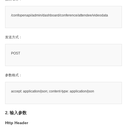
/confopenapi/admin/dashboard/conference/attendee/videodata
发送方式：
POST
参数格式：
accept: application/json; content-type: application/json
2. 输入参数
Http Header