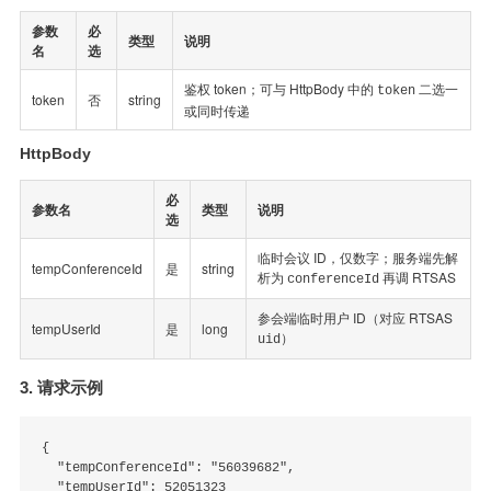
参数
必
类型
说明
名
选
鉴权 token；可与 HttpBody 中的
二选一
token
token
否
string
或同时传递
HttpBody
必
参数名
类型
说明
选
临时会议 ID，仅数字；服务端先解
tempConferenceId
是
string
析为
再调 RTSAS
conferenceId
参会端临时用户 ID（对应 RTSAS
tempUserId
是
long
）
uid
3. 请求示例
{

  "tempConferenceId": "56039682",

  "tempUserId": 52051323
