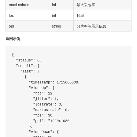
maxLostrate
int
最大丢包率
fps
int
帧率
ppi
string
分辨率等展示信息
返回示例
{

  "status": 0,

  "result": {

    "list": [

      {

        "timestamp": 1715600000,

        "videoUp": {

          "rtt": 12,

          "jitter": 1,

          "lostrate": 0,

          "maxLostrate": 0,

          "fps": 30,

          "ppi": "1920x1080"

        },

        "videoDown": {
