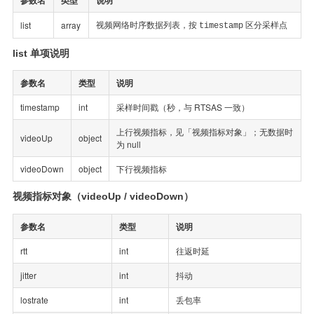
视频网络时序数据列表，按
区分采样点
list
array
timestamp
list 单项说明
参数名
类型
说明
timestamp
int
采样时间戳（秒，与 RTSAS 一致）
上行视频指标，见「视频指标对象」；无数据时
videoUp
object
为 null
videoDown
object
下行视频指标
视频指标对象（videoUp / videoDown）
参数名
类型
说明
rtt
int
往返时延
jitter
int
抖动
lostrate
int
丢包率