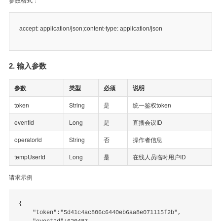
参数格式：
accept: application/json;content-type: application/json
2. 输入参数
参数
类型
必须
说明
token
String
是
统一鉴权token
eventId
Long
是
直播会议ID
operatorId
String
否
操作者信息
tempUserId
Long
是
在线人员临时用户ID
请求示例
{

    "token":"5d41c4ac806c6440eb6aa8e071115f2b",
