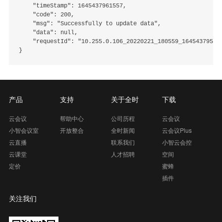
    "timeStamp": 1645437961557,

    "code": 200,

    "msg": "Successfully to update data",

    "data": null,

    "requestId": "10.255.0.106_20220221_180559_164543795969
产品
支持
关于全时
下载
云会议
帮助中心
公司历程
云会议
小智会议室
开放整合
全时新闻
云会议Plus
云直播
联系我们
小智云会控
云课堂
人才招聘
空间
定价
蜜蜂
插件
关注我们