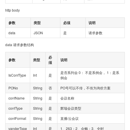
http body
参数
类型
必须
说明
data
JSON
是
请求参数
data 请求参数结构
必
参数
类型
说明
须
是否系列会 0： 不是系例会， 1：是系
IsConfType
Int
是
例会
PONo
String
否
PO号可以不传，不传为询价方案
confName
String
是
会议名称
confType
String
是
辉瑞会议类型
confFormat
String
是
直播/云会议
vanderType
Int
是
1、263；2、会畅；3、全时