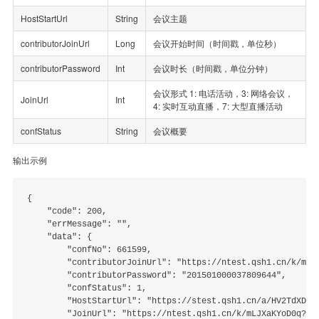
HostStartUrl
String
会议主题
contributorJoinUrl
Long
会议开始时间（时间戳，单位秒）
contributorPassword
Int
会议时长（时间戳，单位分钟）
会议形式 1: 电话活动，3: 网络会议，
JoinUrl
Int
4: 实时互动直播，7: 大型直播活动
confStatus
String
会议概要
输出示例
{

    "code": 200,

    "errMessage": "",

    "data": {

        "confNo": 661599,

        "contributorJoinUrl": "https://ntest.qsh1.cn/k/mLJX
        "contributorPassword": "201501000037809644",

        "confStatus": 1,

        "HostStartUrl": "https://stest.qsh1.cn/a/HV2TdXD250
        "JoinUrl": "https://ntest.qsh1.cn/k/mLJXaKYoD0q?joi