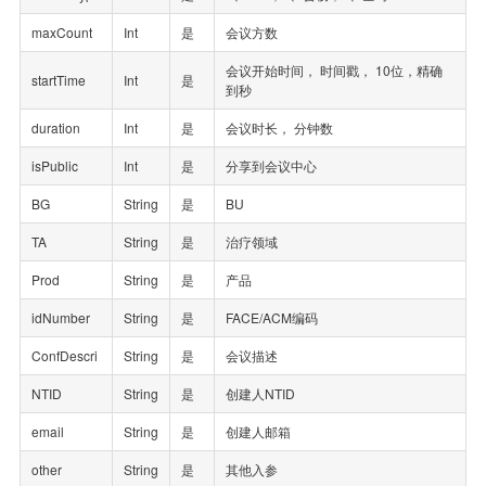
maxCount
Int
是
会议方数
会议开始时间， 时间戳， 10位，精确
startTime
Int
是
到秒
duration
Int
是
会议时长， 分钟数
isPublic
Int
是
分享到会议中心
BG
String
是
BU
TA
String
是
治疗领域
Prod
String
是
产品
idNumber
String
是
FACE/ACM编码
ConfDescri
String
是
会议描述
NTID
String
是
创建人NTID
email
String
是
创建人邮箱
other
String
是
其他入参