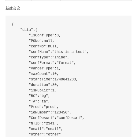
新建会议
{

    "data":{

        "IsConfType":0,

        "PONo":null,

        "confNo":null,

        "confName":"this is a test",

        "confType":"zhibo",

        "confFormat":"format",

        "vanderType":1,

        "maxCount":10,

        "startTime":1740641233,

        "duration":30,

        "isPublic":1,

        "BG":"bg",

        "TA":"ta",

        "Prod":"prod",

        "idNumber":"123456",

        "ConfDescri":"confDescri",

        "NTID":"2341",

        "email":"email",

        "other":"other"
