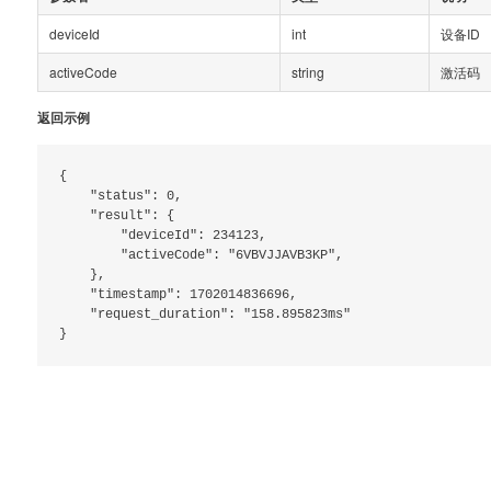
deviceId
int
设备ID
activeCode
string
激活码
返回示例
{

    "status": 0,

    "result": {

        "deviceId": 234123,

        "activeCode": "6VBVJJAVB3KP",

    },

    "timestamp": 1702014836696,

    "request_duration": "158.895823ms"
