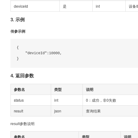
deviceId
是
int
设备I
3. 示例
传参示例
{

    "deviceId":10000,

4. 返回参数
参数名
类型
说明
status
int
0：成功，非0失败
result
json
查询结果
result参数说明
参数名
类型
说明