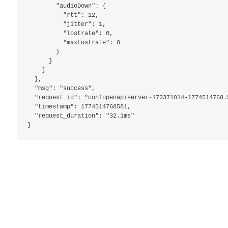
        "audioDown": {

          "rtt": 12,

          "jitter": 1,

          "lostrate": 0,

          "maxLostrate": 0

        }

      }

    ]

  },

  "msg": "success",

  "request_id": "confopenapiserver-172371014-1774514768.5
  "timestamp": 1774514768581,

  "request_duration": "32.1ms"
