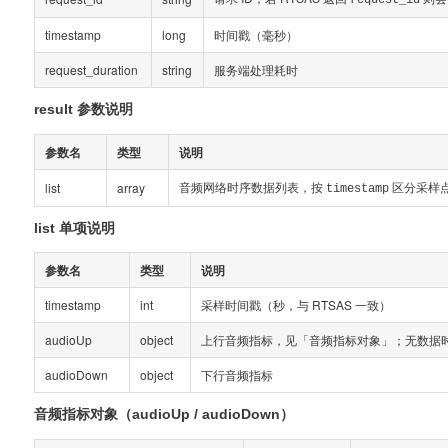
request_id
timestamp
long
时间戳（毫秒）
request_duration
string
服务端处理耗时
result 参数说明
参数名
类型
说明
音频网络时序数据列表，按
区分采样
list
array
timestamp
list 单项说明
参数名
类型
说明
timestamp
int
采样时间戳（秒，与 RTSAS 一致）
audioUp
object
上行音频指标，见「音频指标对象」；无数据时为 
audioDown
object
下行音频指标
音频指标对象（audioUp / audioDown）