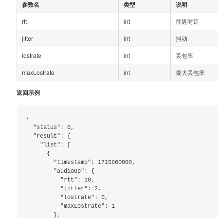
参数名
类型
说明
rtt
int
往返时延
jitter
int
抖动
lostrate
int
丢包率
maxLostrate
int
最大丢包率
返回示例
{

  "status": 0,

  "result": {

    "list": [

      {

        "timestamp": 1715600000,

        "audioUp": {

          "rtt": 10,

          "jitter": 2,

          "lostrate": 0,

          "maxLostrate": 1

        },
