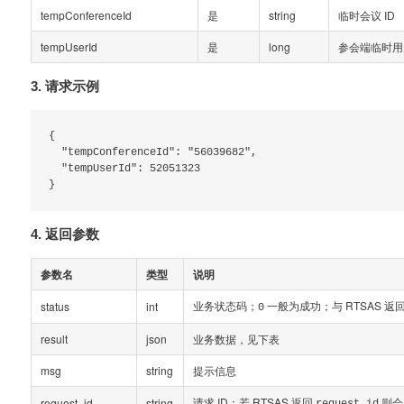
tempConferenceId
是
string
临时会议 ID
tempUserId
是
long
参会端临时用
3. 请求示例
{

  "tempConferenceId": "56039682",

  "tempUserId": 52051323

4. 返回参数
参数名
类型
说明
业务状态码；
一般为成功；与 RTSAS 返
status
int
0
result
json
业务数据，见下表
msg
string
提示信息
请求 ID；若 RTSAS 返回
则会
request_id
string