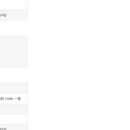
户ID
回的
一致
code
回写