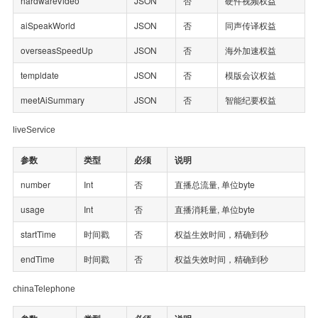
hardwareVideo
JSON
否
硬件视频权益
aiSpeakWorld
JSON
否
同声传译权益
overseasSpeedUp
JSON
否
海外加速权益
templdate
JSON
否
模版会议权益
meetAiSummary
JSON
否
智能纪要权益
liveService
参数
类型
必须
说明
number
Int
否
直播总流量, 单位byte
usage
Int
否
直播消耗量, 单位byte
startTime
时间戳
否
权益生效时间，精确到秒
endTime
时间戳
否
权益失效时间，精确到秒
chinaTelephone