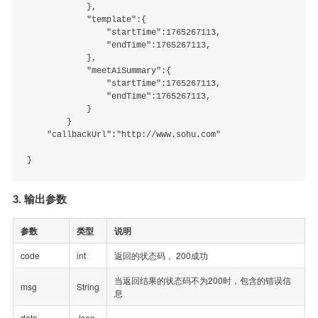
            },

            "template":{

                "startTime":1765267113,

                "endTime":1765267113,

            },

            "meetAiSummary":{

                "startTime":1765267113,

                "endTime":1765267113,

            }

        }

    "callbackUrl":"http://www.sohu.com"

3. 输出参数
参数
类型
说明
code
int
返回的状态码， 200成功
当返回结果的状态码不为200时，包含的错误信
msg
String
息
data
Json
-