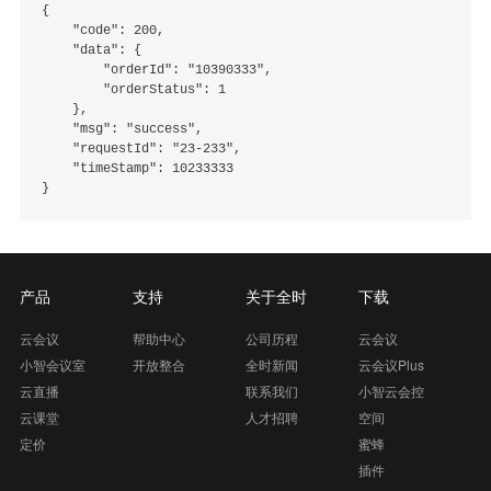
{

    "code": 200,

    "data": {

        "orderId": "10390333",

        "orderStatus": 1

    },

    "msg": "success",

    "requestId": "23-233",

    "timeStamp": 10233333

产品
支持
关于全时
下载
云会议
帮助中心
公司历程
云会议
小智会议室
开放整合
全时新闻
云会议Plus
云直播
联系我们
小智云会控
云课堂
人才招聘
空间
定价
蜜蜂
插件