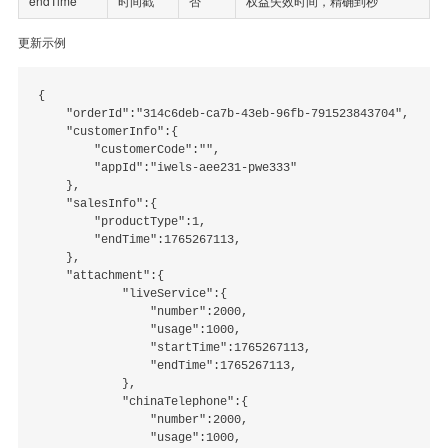
endTime
时间戳
否
权益失效时间，精确到秒
更新示例
{

    "orderId":"314c6deb-ca7b-43eb-96fb-791523843704",

    "customerInfo":{

        "customerCode":"",

        "appId":"iwels-aee231-pwe333"

    },

    "salesInfo":{

        "productType":1,

        "endTime":1765267113,

    },

    "attachment":{

            "liveService":{

                "number":2000,

                "usage":1000,

                "startTime":1765267113,

                "endTime":1765267113,

            },

            "chinaTelephone":{

                "number":2000,

                "usage":1000,
