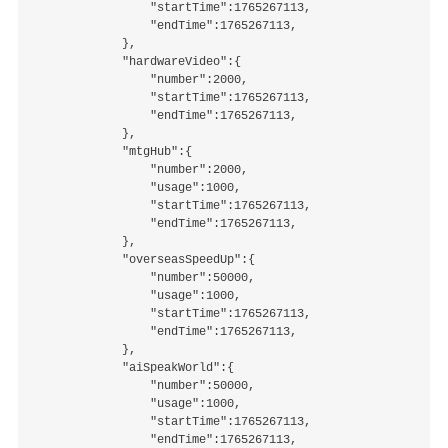
                "startTime":1765267113,

                "endTime":1765267113,

            },

            "hardwareVideo":{

                "number":2000,

                "startTime":1765267113,

                "endTime":1765267113,

            },

            "mtgHub":{

                "number":2000,

                "usage":1000,

                "startTime":1765267113,

                "endTime":1765267113,

            },

            "overseasSpeedUp":{

                "number":50000,

                "usage":1000,

                "startTime":1765267113,

                "endTime":1765267113,

            },

            "aiSpeakWorld":{

                "number":50000,

                "usage":1000,

                "startTime":1765267113,

                "endTime":1765267113,
