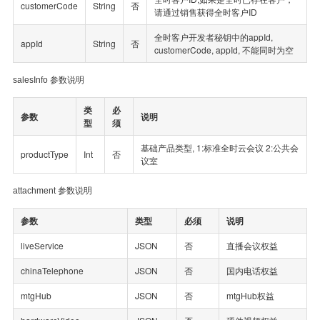
customerCode
String
否
请通过销售获得全时客户ID
全时客户开发者秘钥中的appId,
appId
String
否
customerCode, appId, 不能同时为空
salesInfo 参数说明
类
必
参数
说明
型
须
基础产品类型, 1:标准全时云会议 2:公共会
productType
Int
否
议室
attachment 参数说明
参数
类型
必须
说明
liveService
JSON
否
直播会议权益
chinaTelephone
JSON
否
国内电话权益
mtgHub
JSON
否
mtgHub权益