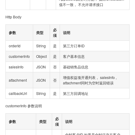
值不一致， 不允许请求接口
Http Body
必
参数
类型
说明
须
orderId
String
是
第三方订单ID
customerInfo
Object
是
客户基本信息
salesInfo
JSON
否
基础销售品信息
增值权益项开通列表， salesInfo ,
attachment
JSON
否
attachment同时为空时返回错误
callbackUrl
String
是
第三方回调地址
customerInfo 参数说明
必
参数
类型
说明
须
全时客户ID,如果是全时已存在客户，