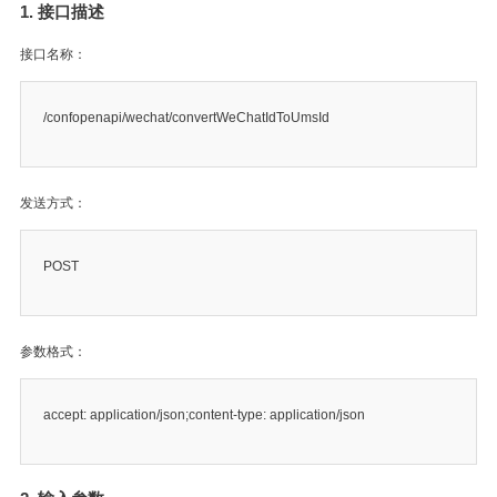
1. 接口描述
接口名称：
/confopenapi/wechat/convertWeChatIdToUmsId
发送方式：
POST
参数格式：
accept: application/json;content-type: application/json