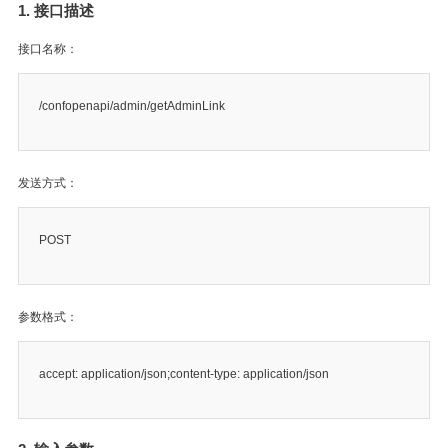
1. 接口描述
接口名称：
/confopenapi/admin/getAdminLink
发送方式：
POST
参数格式：
accept: application/json;content-type: application/json