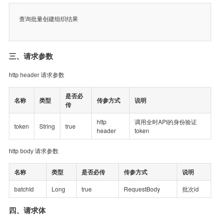
查询批量创建组织结果
三、请求参数
http header 请求参数
是否必
名称
类型
传参方式
说明
传
http
调用全时API的身份验证
token
String
true
header
token
http body 请求参数
名称
类型
是否必传
传参方式
说明
batchId
Long
true
RequestBody
批次id
四、请求体