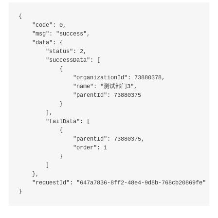
{

    "code": 0,

    "msg": "success",

    "data": {

        "status": 2,

        "successData": [

            {

                "organizationId": 73880378,

                "name": "测试部门3",

                "parentId": 73880375

            }

        ],

        "failData": [

            {

                "parentId": 73880375,

                "order": 1

            }

        ]

    },

    "requestId": "647a7836-8ff2-48e4-9d8b-768cb20869fe"
