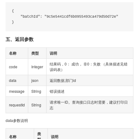
{

    "batchId": "9c5e5441cdf6b0955493ca479d50d72e"

五、返回参数
名称
类型
说明
结果码，0： 成功， 非0：失败 （具体描述见错
code
Integer
误码表）
data
json
返回数据,部门id
message
String
错误描述
请求唯一ID。查询接口日志时需要，建议打印日
requestId
String
志
data参数说明
类
名称
说明