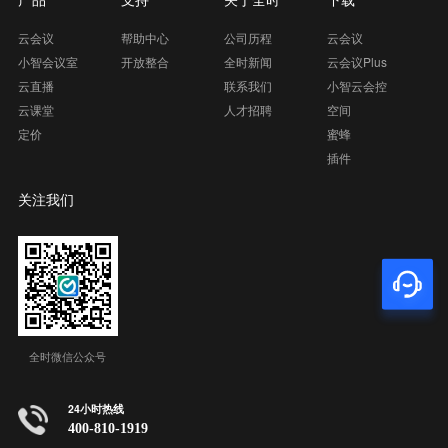
产品
支持
关于全时
下载
云会议
帮助中心
公司历程
云会议
小智会议室
开放整合
全时新闻
云会议Plus
云直播
联系我们
小智云会控
云课堂
人才招聘
空间
定价
蜜蜂
插件
关注我们
全时微信公众号
24小时热线
400-810-1919