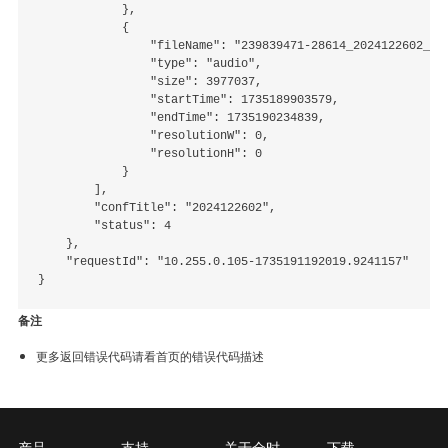
            },

            {

                "fileName": "239839471-28614_2024122602__17
                "type": "audio",

                "size": 3977037,

                "startTime": 1735189903579,

                "endTime": 1735190234839,

                "resolutionW": 0,

                "resolutionH": 0

            }

        ],

        "confTitle": "2024122602",

        "status": 4

    },

    "requestId": "10.255.0.105-1735191192019.9241157"

备注
更多返回错误代码请看首页的错误代码描述