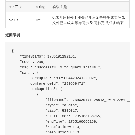
confTitle
string
会议主题
0:未开启服务 1:服务已开启 2:等待生成文件 3:
status
int
文件已生成 4:等待同步 5: 同步完成,任务结束
返回示例
{

    "timeStamp": 1735191192161,

    "code": 200,

    "msg": "Successfully to query status!",

    "data": {

        "backupId": "892960442024122602",

        "conferenceId": "239839471",

        "backupFiles": [

            {

                "fileName": "239839471-28613_2024122602__17
                "type": "audio",

                "size": 5369517,

                "startTime": 1735188158765,

                "endTime": 1735188606139,

                "resolutionW": 0,

                "resolutionH": 0
