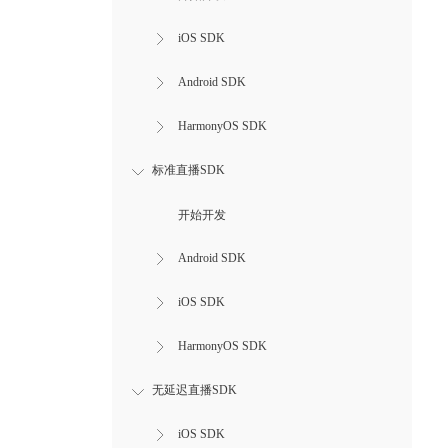
iOS SDK
Android SDK
HarmonyOS SDK
标准直播SDK
开始开发
Android SDK
iOS SDK
HarmonyOS SDK
无延迟直播SDK
iOS SDK