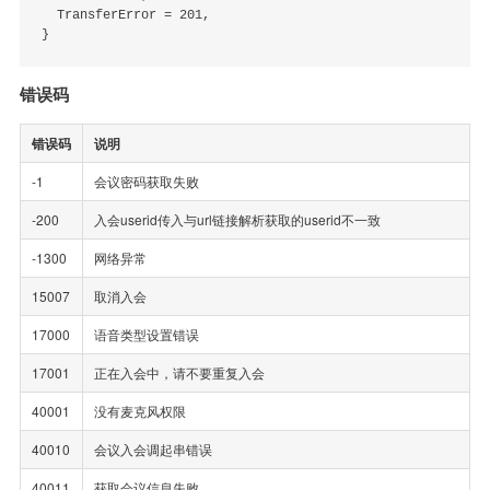
  TransferError = 201,

错误码
错误码
说明
-1
会议密码获取失败
-200
入会userid传入与url链接解析获取的userid不一致
-1300
网络异常
15007
取消入会
17000
语音类型设置错误
17001
正在入会中，请不要重复入会
40001
没有麦克风权限
40010
会议入会调起串错误
40011
获取会议信息失败