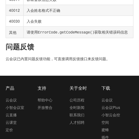
40012
入会姓名格式不正确
40030
入会失败
请使用
获取相关错误码信息
其他
ErrorCode.getCodeMessage()
问题反馈
云会议已内置问题反馈功能，可直接调用反馈接口来反馈问题。
产品
支持
关于全时
下载
云会议
帮助中心
公司历程
云会议
小智会议室
开放整合
全时新闻
云会议Plus
云直播
联系我们
小智云会控
云课堂
人才招聘
空间
定价
蜜蜂
插件