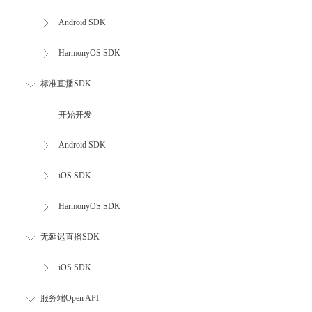
Android SDK
HarmonyOS SDK
标准直播SDK
开始开发
Android SDK
iOS SDK
HarmonyOS SDK
无延迟直播SDK
iOS SDK
服务端Open API