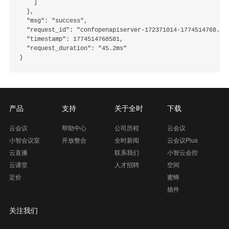
    ]

  },

  "msg": "success",

  "request_id": "confopenapiserver-172371014-1774514768.581
  "timestamp": 1774514768581,

  "request_duration": "45.2ms"

产品
支持
关于全时
下载
云会议
帮助中心
公司历程
云会议
小智会议室
开放整合
全时新闻
云会议Plus
云直播
联系我们
小智云会控
云课堂
人才招聘
空间
定价
蜜蜂
插件
关注我们