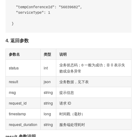
  "tempConferenceId": "56039682",

  "serviceType": 1

4. 返回参数
参数名
类型
说明
业务状态码；
一般为成功；非 0 表示失
0
status
int
败或业务异常
result
json
业务数据，见下表
msg
string
提示信息
request_id
string
请求 ID
timestamp
long
时间戳（毫秒）
request_duration
string
服务端处理耗时
result 参数说明