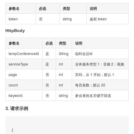
参数名
必选
类型
说明
token
否
string
鉴权 token
HttpBody
参数名
必选
类型
说明
tempConferenceId
是
String
临时会议Id
serviceType
是
int
业务服务类型 1：音频 2：视频
page
否
int
页码，从 1 开始；默认 1
count
否
int
每页条数；默认 20
keyword
否
string
参会者姓名关键字筛选
3. 请求示例
{
