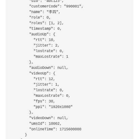
        "uid": "abc123",

        "customerCode": "990001",

        "name": "李四",

        "role": 0,

        "roles": [1, 2],

        "timestamp": 0,

        "audioUp": {

          "rtt": 10,

          "jitter": 2,

          "lostrate": 0,

          "maxLostrate": 1

        },

        "audioDown": null,

        "videoUp": {

          "rtt": 12,

          "jitter": 1,

          "lostrate": 0,

          "maxLostrate": 0,

          "fps": 30,

          "ppi": "1920x1080"

        },

        "videoDown": null,

        "umsId": 10002,

        "onlineTime": 1715600000

      }
