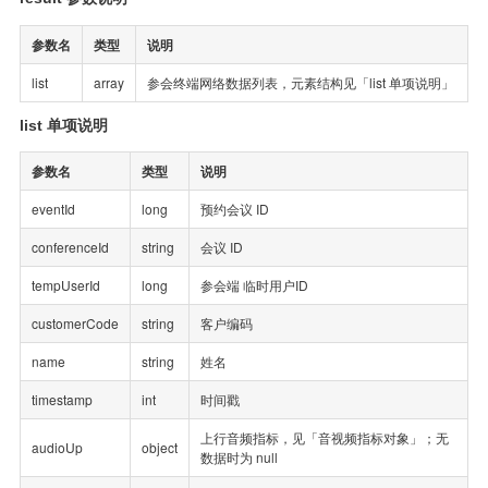
参数名
类型
说明
list
array
参会终端网络数据列表，元素结构见「list 单项说明」
list 单项说明
参数名
类型
说明
eventId
long
预约会议 ID
conferenceId
string
会议 ID
tempUserId
long
参会端 临时用户ID
customerCode
string
客户编码
name
string
姓名
timestamp
int
时间戳
上行音频指标，见「音视频指标对象」；无
audioUp
object
数据时为 null