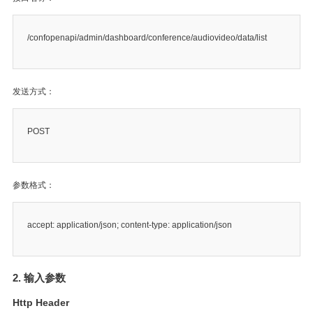
/confopenapi/admin/dashboard/conference/audiovideo/data/list
发送方式：
POST
参数格式：
accept: application/json; content-type: application/json
2. 输入参数
Http Header