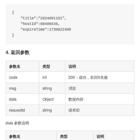
{

    "title":"2024091101",

    "hostId":88406636,

    "expireTime":1730822400

4. 返回参数
参数名
类型
说明
code
int
200：成功，非200失败
msg
string
消息
data
Object
数据内容
requestId
string
请求ID
data 参数说明
参数名
类型
说明