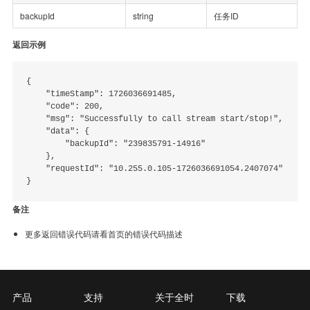
backupId
string
任务ID
返回示例
{

    "timeStamp": 1726036691485,

    "code": 200,

    "msg": "Successfully to call stream start/stop!",

    "data": {

        "backupId": "239835791-14916"

    },

    "requestId": "10.255.0.105-1726036691054.2407074"

备注
更多返回错误代码请看首页的错误代码描述
产品
支持
关于全时
下载