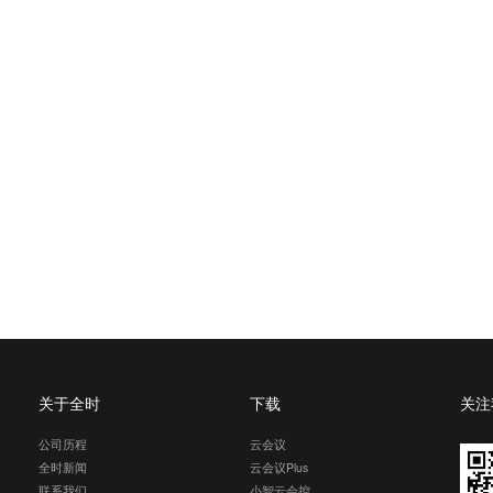
关于全时
下载
关注
公司历程
云会议
全时新闻
云会议Plus
联系我们
小智云会控