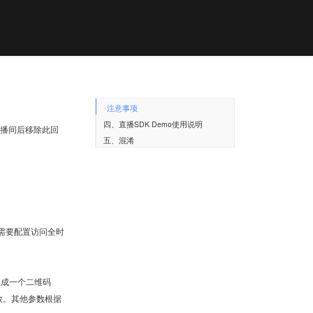
注意事项
四、直播SDK Demo使用说明
播间后移除此回
五、混淆
问需要配置访问全时
生成一个二维码
参数。其他参数根据