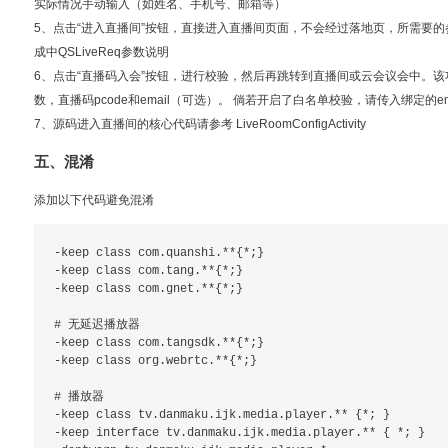
实际情况手动输入（如姓名、手机号、邮箱等）
5、点击“进入直播间”按钮，直接进入直播间页面，不会经过落地页，所需要
成中QSLiveReq参数说明
6、点击“直播码入会”按钮，进行校验，然后再跳转到直播间或云会议会中。
数，直播码pcode和email（可选）。 倘若开启了白名单校验，请传入绑定的em
7、源码进入直播间的核心代码请参考 LiveRoomConfigActivity
五、混淆
添加以下代码避免混淆
-keep class com.quanshi.**{*;}

-keep class com.tang.**{*;}

-keep class com.gnet.**{*;}

# 无延迟播放器

-keep class com.tangsdk.**{*;}

-keep class org.webrtc.**{*;}

# 播放器

-keep class tv.danmaku.ijk.media.player.** {*; }

-keep interface tv.danmaku.ijk.media.player.** { *; }
