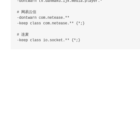
-dontwarn tv.danmaku.ijk.media.player.*

# 网易云信

-dontwarn com.netease.**

-keep class com.netease.** {*;}

# 连麦
