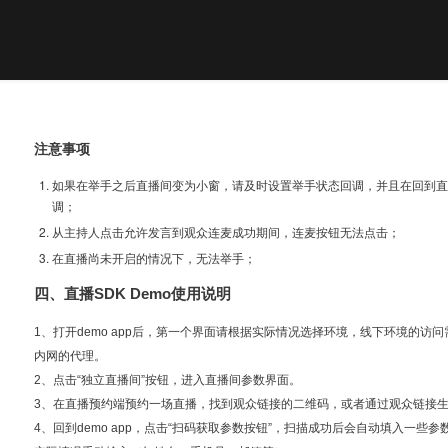
注意事项
如果在举手之后直播间变为小窗，请及时设置举手状态回调，并且在回到直
调；
从主持人点击允许发言到观众连麦成功期间，连麦按钮无法点击；
在直播尚未开启的情况下，无法举手；
四、直播SDK Demo使用说明
1、打开demo app后，第一个界面请根据实际情况选择环境，线下环境的访
内网的代理。
2、点击“独立直播间”按钮，进入直播间参数界面。
3、在直播预约端预约一场直播，找到观众链接的二维码，或者通过观众链接
4、回到demo app，点击“扫码获取参数按钮”，扫描成功后会自动填入一些