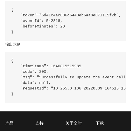
{

    "token":"5d41c4ac806c6440eb6aa8e071115f2b",

    "eventId": 542818,

    "beforeMinutes": 20

输出示例
{

    "timeStamp": 1646815515985,

    "code": 200,

    "msg": "Successfully to update the event call!",
    "data": null,

    "requestId": "10.255.0.106_20220309_164515_16468
产品
支持
关于全时
下载