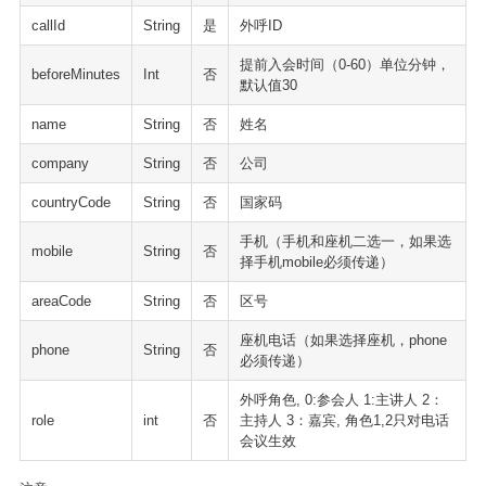
callId
String
是
外呼ID
提前入会时间（0-60）单位分钟，
beforeMinutes
Int
否
默认值30
name
String
否
姓名
company
String
否
公司
countryCode
String
否
国家码
手机（手机和座机二选一，如果选
mobile
String
否
择手机mobile必须传递）
areaCode
String
否
区号
座机电话（如果选择座机，phone
phone
String
否
必须传递）
外呼角色, 0:参会人 1:主讲人 2：
role
int
否
主持人 3：嘉宾, 角色1,2只对电话
会议生效