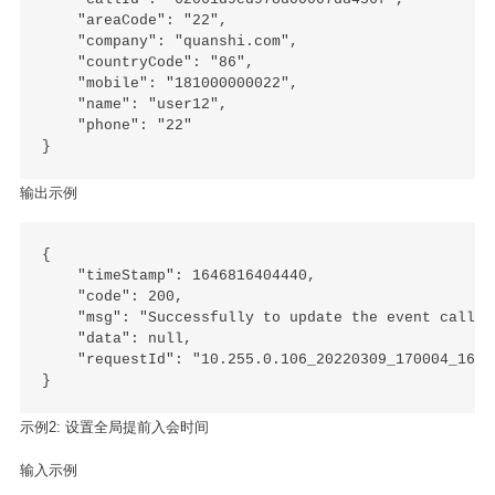
    "areaCode": "22",

    "company": "quanshi.com",

    "countryCode": "86",

    "mobile": "181000000022",

    "name": "user12",

    "phone": "22"

输出示例
{

    "timeStamp": 1646816404440,

    "code": 200,

    "msg": "Successfully to update the event call!",
    "data": null,

    "requestId": "10.255.0.106_20220309_170004_16468
示例2: 设置全局提前入会时间
输入示例