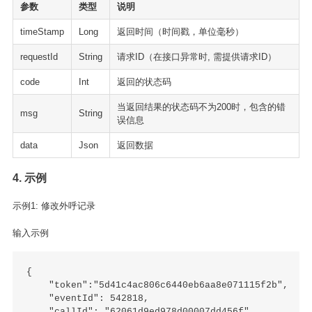
参数
类型
说明
timeStamp
Long
返回时间（时间戳，单位毫秒）
requestId
String
请求ID（在接口异常时, 需提供请求ID）
code
Int
返回的状态码
当返回结果的状态码不为200时，包含的错
msg
String
误信息
data
Json
返回数据
4. 示例
示例1: 修改外呼记录
输入示例
{

    "token":"5d41c4ac806c6440eb6aa8e071115f2b",

    "eventId": 542818,

    "callId": "62061d9ed978d00007dd456f",
