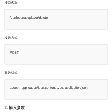
接口名称：
/confopenapi/player/delete
发送方式：
POST
参数格式：
accept: application/json;content-type: application/json
2. 输入参数