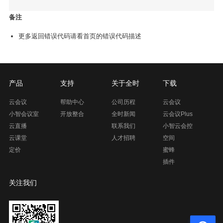
备注
更多返回错误代码请看首页的错误代码描述
产品
支持
关于全时
下载
云会议
帮助中心
公司历程
云会议
小智会议室
开放整合
全时新闻
云会议Plus
云直播
联系我们
小智云会控
云课堂
人才招聘
空间
定价
蜜蜂
插件
关注我们