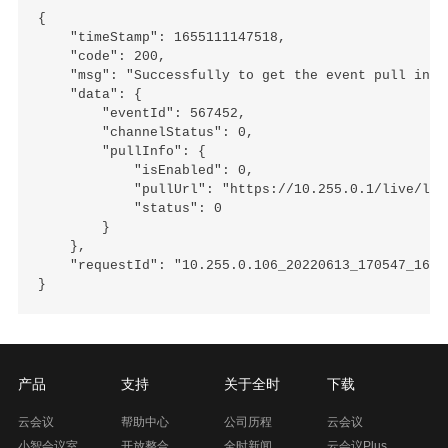
{

    "timeStamp": 1655111147518,

    "code": 200,

    "msg": "Successfully to get the event pull info!
    "data": {

        "eventId": 567452,

        "channelStatus": 0,

        "pullInfo": {

            "isEnabled": 0,

            "pullUrl": "https://10.255.0.1/live/live
            "status": 0

        }

    },

    "requestId": "10.255.0.106_20220613_170547_16551
产品
支持
关于全时
下载
云会议
帮助中心
公司历程
云会议
小智会议室
开放整合
全时新闻
云会议Plus