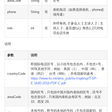
areaCode
String
否
区号
座机电话（如果选择座机，phone必
phone
String
否
须传递）
外呼角色, 0:参会人 1:主讲人 2：主
role
int
否
持人 3：嘉宾(默认), 角色1,2只对电
话会议生效
说明
参数
说明
即国际电话区号，以小括号包含在内，不包含+号，
00等其他字符，例如：美国（1）、中国（86）、香
countryCode
港（852）、台湾（886）；所有国家码参考：
https://www.itu.int/dms_pub/itu-t/opb/sp/T-SP-
E.164D-2016-PDF-C.pdf
国内区号，只包括中国大陆内省份的区号，区号不
areaCode
包含首位0，只有国内座机会有区号，例如：北京
10、西安 29;
本地号码，即号码本地的号码（不包含国家码、区