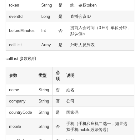
token
String
是
统一鉴权token
eventId
Long
是
直播会议ID
提前入会时间（0-60）单位分钟，
beforeMinutes
Int
否
默认值5
callList
Array
是
外呼人员列表
callList 参数说明
必
参数
类型
说明
须
name
String
否
姓名
company
String
否
公司
countryCode
String
是
国家码
手机（手机和座机二选一，如果选
mobile
String
否
择手机mobile必须传递）