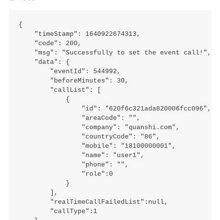
{

    "timeStamp": 1640922674313,

    "code": 200,

    "msg": "Successfully to set the event call!",

    "data": {

        "eventId": 544992,

        "beforeMinutes": 30,

        "callList": [

            {

                "id": "620f6c321ada820006fcc096",

                "areaCode": "",

                "company": "quanshi.com",

                "countryCode": "86",

                "mobile": "18100000001",

                "name": "user1",

                "phone": "",

                "role":0

            }

        ],

        "realTimeCallFailedList":null,

        "callType":1
