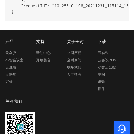
    },

    "requestId": "10.255.0.106_20211231_115114_16409
产品
支持
关于全时
下载
云会议
帮助中心
公司历程
云会议
小智会议室
开放整合
全时新闻
云会议Plus
云直播
联系我们
小智云会控
云课堂
人才招聘
空间
定价
蜜蜂
插件
关注我们