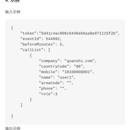
输入示例
{

    "token":"5d41c4ac806c6440eb6aa8e071115f2b",

    "eventId": 544992,

    "beforeMinutes": 5,

    "callList": [

        {

            "company": "quanshi.com",

            "countryCode": "86",

            "mobile": "18100000001",

            "name": "user1",

            "areaCode": "",

            "phone": "",

            "role":3

        }

    ]

输出示例