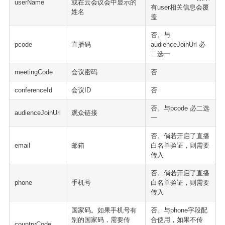
userName
或在云会议会中显示的
有user相关信息会覆
姓名
盖
否。与
pcode
直播码
audienceJoinUrl 必
二选一
meetingCode
会议密码
否
conferenceId
会议ID
否
否。与pcode 必二选
audienceJoinUrl
观众链接
一
否。倘若开启了直播
email
邮箱
白名单验证，则需要
传入
否。倘若开启了直播
phone
手机号
白名单验证，则需要
传入
国家码。如果手机号有
否。与phone字段配
别的国家码，需要传
合使用，如果不传
countryCode