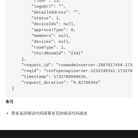
        "floor": 13,

        "logoUrl": "",

        "detailAddress": "",

        "status": 1,

        "deviceIds": null,

        "approvalType": 0,

        "members": null,

        "devices": null,

        "roomType": 1,

        "thirdRoomId": "2341"

    },

    "request_id": "roomadminserver-2887017456-173278
    "reqid": "confopenapiserver-3232248341-173278009
    "timestamp": 1732780096616,

    "request_duration": "9.8270934s"

备注
更多返回错误代码请看首页的错误代码描述