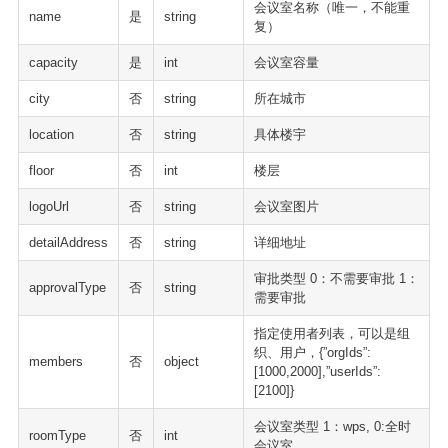
会议室名称（唯一，不能重
name
是
string
复）
capacity
是
int
会议室容量
city
否
string
所在城市
location
否
string
具体楼宇
floor
否
int
楼层
logoUrl
否
string
会议室图片
detailAddress
否
string
详细地址
审批类型 0：不需要审批 1：
approvalType
否
string
需要审批
指定使用者列表，可以是组
织、用户，{”orgIds”:
members
否
object
[1000,2000],”userIds”:
[2100]}
会议室类型 1：wps, 0:全时
roomType
否
int
会议室