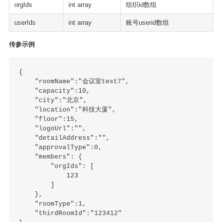
orgIds
int array
组织id数组
userIds
int array
账号userid数组
传参示例
{

    "roomName":"会议室test7",

    "capacity":10,

    "city":"北京",

    "location":"科技大厦",

    "floor":15,

    "logoUrl":"",

    "detailAddress":"",

    "approvalType":0,

    "members": {

        "orgIds": [

            123

        ]

    },

    "roomType":1,

    "thirdRoomId":"123412"
