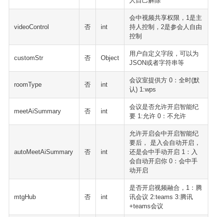
人自己解除
会中视频共享权限，1是主
videoControl
否
int
持人控制，2是参会人自由
控制
用户自定义字段，可以为
customStr
否
Object
JSON或者字符串等
会议室提供方 0：全时(默
roomType
否
int
认) 1:wps
会议是否允许开启智能纪
meetAiSummary
否
int
要 1:允许 0：不允许
允许开启会中开启智能纪
要后， 是入会自动开启，
autoMeetAiSummary
否
int
还是会中手动开启 1：入
会自动开启你 0：会中手
动开启
是否开启视频融合，1：腾
mtgHub
否
int
讯会议 2:teams 3:腾讯
+teams会议