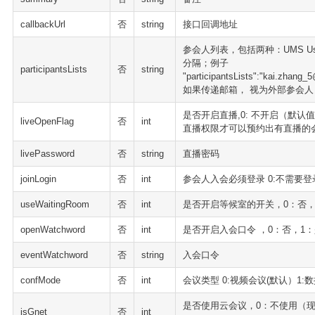
callbackUrl
否
string
接口回调地址
参会人列表，包括两种：UMS Use
分隔；例子
participantsLists
否
string
"participantsLists":"kai.zhang
如果传递邮箱， 视为外部参会人
是否开启直播,0: 不开启（默认值
liveOpenFlag
否
int
直播权限才可以预约出有直播的
livePassword
否
string
直播密码
joinLogin
否
int
参会人入会必须登录 0:不需要登
useWaitingRoom
否
int
是否开启等候室的开关，0：否，
openWatchword
否
int
是否开启入会口令 ，0：否，1：
eventWatchword
否
string
入会口令
confMode
否
int
会议类型 0:视频会议(默认）1:
是否使用云会议，0：不使用（现
isGnet
否
int