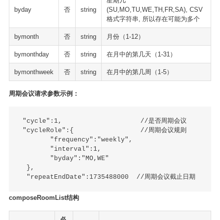
星期几
byday
否
string
(SU,MO,TU,WE,TH,FR,SA), CSV
格式字符串, 所以存在可能为多个
bymonth
否
string
月份（1-12）
bymonthday
否
string
在月中的第几天（1-31）
bymonthweek
否
string
在月中的第几周（1-5）
周期会议请求参数示例：
 "cycle":1,                    //是否周期会议

 "cycleRole":{                 //周期会议规则

        "frequency":"weekly",

        "interval":1,

        "byday":"MO,WE"

  },

composeRoomList结构
必