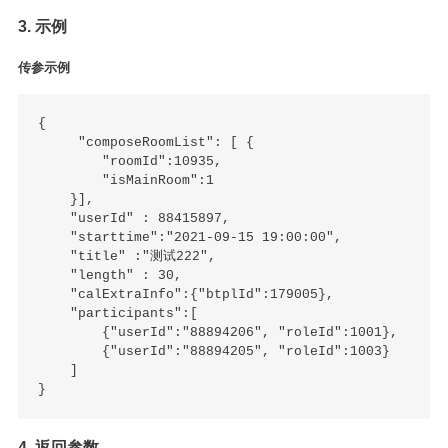
3. 示例
传参示例
{

     "composeRoomList": [ {

        "roomId":10935,

        "isMainRoom":1

    }],

    "userId" : 88415897,

    "starttime":"2021-09-15 19:00:00",

    "title" :"测试222",

    "length" : 30,

    "calExtraInfo":{"btplId":179005},

    "participants":[

        {"userId":"88894206", "roleId":1001},

        {"userId":"88894205", "roleId":1003}

    ]

4. 返回参数