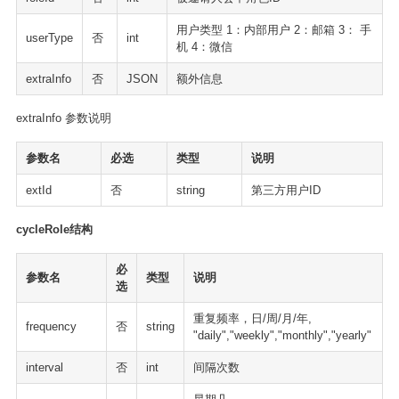
用户类型 1：内部用户 2：邮箱 3： 手
userType
否
int
机 4：微信
extraInfo
否
JSON
额外信息
extraInfo 参数说明
参数名
必选
类型
说明
extId
否
string
第三方用户ID
cycleRole结构
必
参数名
类型
说明
选
重复频率，日/周/月/年,
frequency
否
string
"daily","weekly","monthly","yearly"
interval
否
int
间隔次数