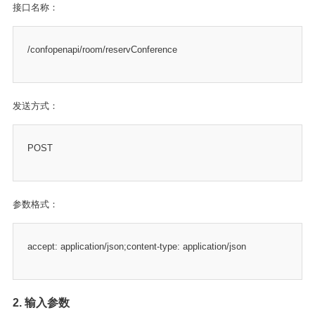
接口名称：
/confopenapi/room/reservConference
发送方式：
POST
参数格式：
accept: application/json;content-type: application/json
2. 输入参数