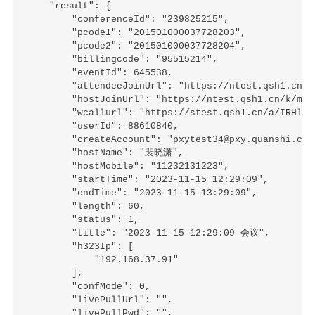
    "result": {

        "conferenceId": "239825215",

        "pcode1": "201501000037728203",

        "pcode2": "201501000037728204",

        "billingcode": "95515214",

        "eventId": 645538,

        "attendeeJoinUrl": "https://ntest.qsh1.cn/k/
        "hostJoinUrl": "https://ntest.qsh1.cn/k/mLF7
        "wcallurl": "https://stest.qsh1.cn/a/IRHlQiR
        "userId": 88610840,

        "createAccount": "pxytest34@pxy.quanshi.com"
        "hostName": "裴晓潇",

        "hostMobile": "11232131223",

        "startTime": "2023-11-15 12:29:09",

        "endTime": "2023-11-15 13:29:09",

        "length": 60,

        "status": 1,

        "title": "2023-11-15 12:29:09 会议",

        "h323Ip": [

            "192.168.37.91"

        ],

        "confMode": 0,

        "livePullUrl": "",

        "livePullPwd": "",
