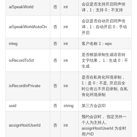
会议是否支持开启同声传
aiSpeakWorld
否
int
译，1：支持 0：不支持
会议是否自动开启同声传
aiSpeakWorldAutoOn
否
int
译，1：自动开启 0：手动
开启
integ
否
int
客户名称 1：wps
是否根据录制生成语音转
isRecordToStt
否
int
文字结果， 1：生成 0：不
生成
是否在私有化环境录制，
1：是 0：不是, 开启后全
isRecordInPrivate
否
int
时公有云不开启录制, 在私
有化环境录制
uuid
否
string
第三方会议ID
预约会议时， 指定另外一
个人为主持人,
assignHostUserId
否
int
assignHostUserId 为全时
用户ID