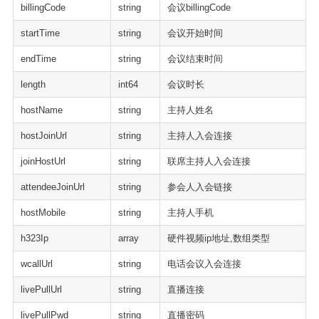
billingCode
string
会议billingCode
startTime
string
会议开始时间
endTime
string
会议结束时间
length
int64
会议时长
hostName
string
主持人姓名
hostJoinUrl
string
主持人入会连接
joinHostUrl
string
联席主持人入会连接
attendeeJoinUrl
string
参会人入会链接
hostMobile
string
主持人手机
h323Ip
array
硬件视频ip地址,数组类型
wcallUrl
string
电话会议入会连接
livePullUrl
string
直播连接
livePullPwd
string
直播密码