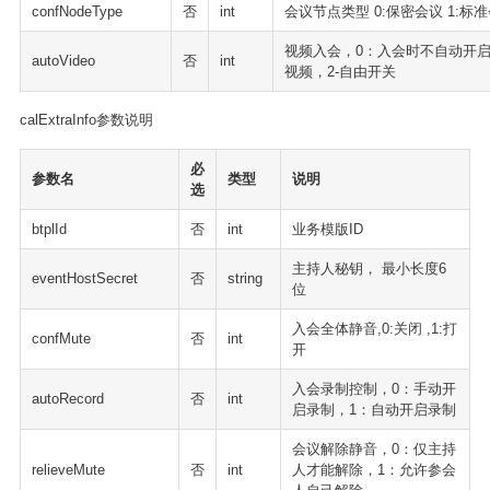
confNodeType
否
int
会议节点类型 0:保密会议 1:标
视频入会，0：入会时不自动开
autoVideo
否
int
视频，2-自由开关
calExtraInfo参数说明
必
参数名
类型
说明
选
btplId
否
int
业务模版ID
主持人秘钥， 最小长度6
eventHostSecret
否
string
位
入会全体静音,0:关闭 ,1:打
confMute
否
int
开
入会录制控制，0：手动开
autoRecord
否
int
启录制，1：自动开启录制
会议解除静音，0：仅主持
relieveMute
否
int
人才能解除，1：允许参会