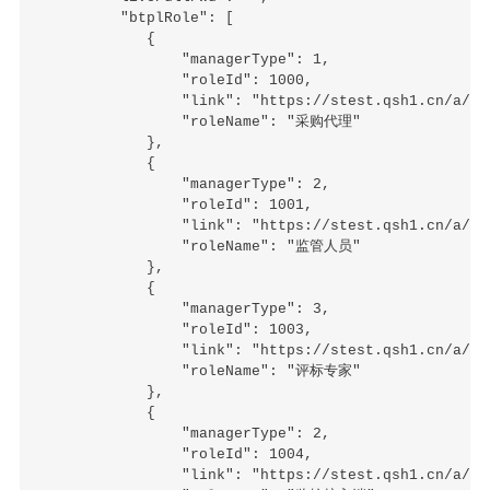
         "btplRole": [

            {

                "managerType": 1,

                "roleId": 1000,

                "link": "https://stest.qsh1.cn/a/HVA
                "roleName": "采购代理"

            },

            {

                "managerType": 2,

                "roleId": 1001,

                "link": "https://stest.qsh1.cn/a/GVA
                "roleName": "监管人员"

            },

            {

                "managerType": 3,

                "roleId": 1003,

                "link": "https://stest.qsh1.cn/a/FVA
                "roleName": "评标专家"

            },

            {

                "managerType": 2,

                "roleId": 1004,

                "link": "https://stest.qsh1.cn/a/EVA