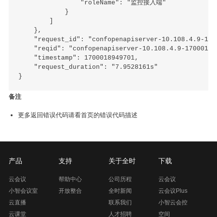
                "roleName": "监控接入端"

            }

        ]

    },

    "request_id": "confopenapiserver-10.108.4.9-170
    "reqid": "confopenapiserver-10.108.4.9-170001894
    "timestamp": 1700018949701,

    "request_duration": "7.9528161s"

备注
更多返回错误代码请看首页的错误代码描述
产品
支持
关于全时
下载
云会议
帮助中心
公司历程
云会议
小智会议室
开放整合
全时新闻
云会议Plus
云直播
联系我们
小智云会控
云课堂
人才招聘
空间