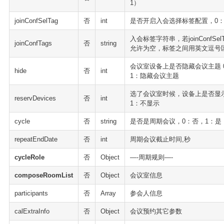
1）
joinConfSelTag
否
int
是否开启入会选择标签配置，0：
入会标签字符串，若joinConfSelTag
joinConfTags
否
string
允许为空，标签之间用英文逗号区分,
会议室设备上是否隐藏会议主题 
hide
否
int
1：隐藏会议主题
选了会议室时候，设备上是否显示
reservDevices
否
int
1：不显示
cycle
否
string
是否是周期会议，0：否，1：是
repeatEndDate
否
int
周期会议截止时间,秒
cycleRole
否
Object
—-周期规则—-
composeRoomList
否
Object
会议室信息
participants
否
Array
参会人信息
calExtraInfo
否
Object
会议预约其它参数