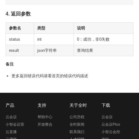
4. 返回参数
参数名
类型
说明
status
int
0：成功，非0失败
result
json字符串
查询结果
备注
更多返回错误代码请看首页的错误代码描述
产品
支持
关于全时
下载
云会议
帮助中心
公司历程
云会议
小智会议室
开放整合
全时新闻
云会议Plus
云直播
联系我们
小智云会控