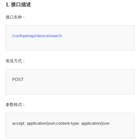
1. 接口描述
接口名称：
/confopenapi/device/search
发送方式：
POST
参数格式：
accept: application/json;content-type: application/json