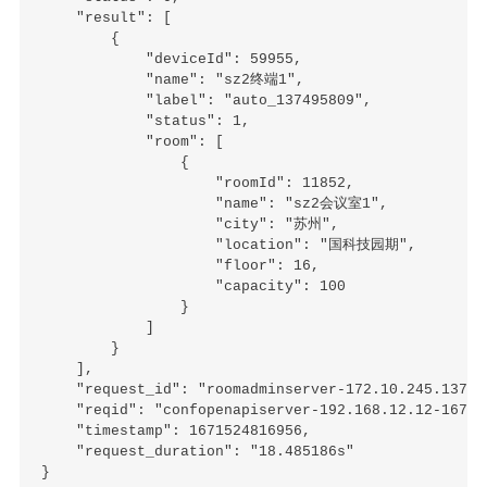
    "result": [

        {

            "deviceId": 59955,

            "name": "sz2终端1",

            "label": "auto_137495809",

            "status": 1,

            "room": [

                {

                    "roomId": 11852,

                    "name": "sz2会议室1",

                    "city": "苏州",

                    "location": "国科技园期",

                    "floor": 16,

                    "capacity": 100

                }

            ]

        }

    ],

    "request_id": "roomadminserver-172.10.245.137-1
    "reqid": "confopenapiserver-192.168.12.12-16715
    "timestamp": 1671524816956,

    "request_duration": "18.485186s"
