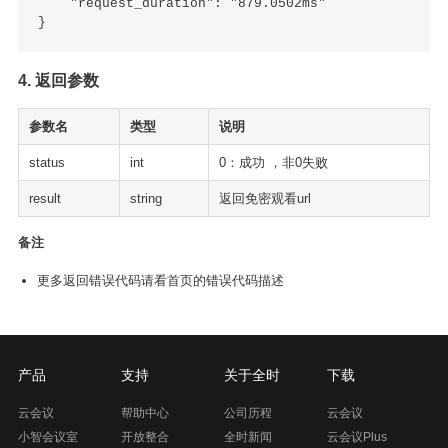
    "request_duration": "879.0502ms"

4. 返回参数
参数名
类型
说明
status
int
0：成功 ，非0失败
result
string
返回免密观看url
备注
更多返回错误代码请看首页的错误代码描述
产品
支持
关于全时
下载
云会议
帮助中心
公司历程
云会议
小智会议室
开放整合
全时新闻
云会议Plus