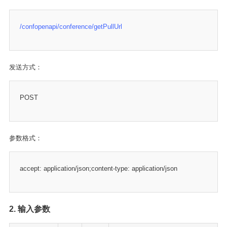
/confopenapi/conference/getPullUrl
发送方式：
POST
参数格式：
accept: application/json;content-type: application/json
2. 输入参数