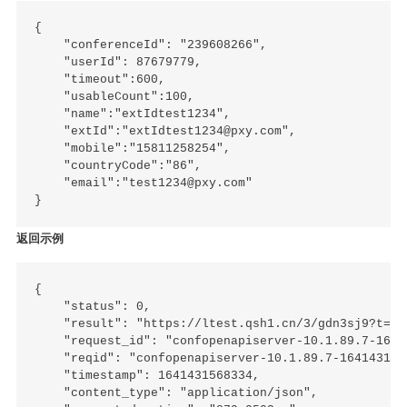
{

    "conferenceId": "239608266",

    "userId": 87679779,

    "timeout":600,

    "usableCount":100,

    "name":"extIdtest1234",

    "extId":"extIdtest1234@pxy.com",

    "mobile":"15811258254",

    "countryCode":"86",

    "email":"test1234@pxy.com"

返回示例
{

    "status": 0,

    "result": "https://ltest.qsh1.cn/3/gdn3sj9?t=13
    "request_id": "confopenapiserver-10.1.89.7-1641
    "reqid": "confopenapiserver-10.1.89.7-1641431568
    "timestamp": 1641431568334,

    "content_type": "application/json",
