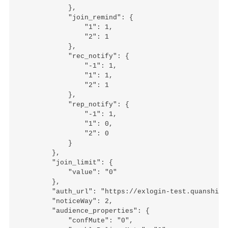
            },

            "join_remind": {

                "1": 1,

                "2": 1

            },

            "rec_notify": {

                "-1": 1,

                "1": 1,

                "2": 1

            },

            "rep_notify": {

                "-1": 1,

                "1": 0,

                "2": 0

            }

        },

        "join_limit": {

            "value": "0"

        },

        "auth_url": "https://exlogin-test.quanshi.c
        "noticeWay": 2,

        "audience_properties": {

            "confMute": "0",
