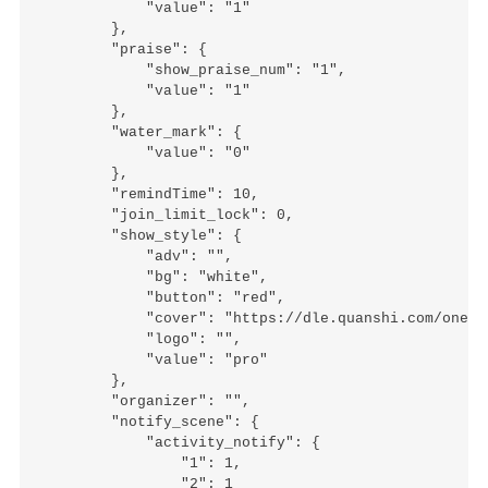
            "value": "1"

        },

        "praise": {

            "show_praise_num": "1",

            "value": "1"

        },

        "water_mark": {

            "value": "0"

        },

        "remindTime": 10,

        "join_limit_lock": 0,

        "show_style": {

            "adv": "",

            "bg": "white",

            "button": "red",

            "cover": "https://dle.quanshi.com/oneme
            "logo": "",

            "value": "pro"

        },

        "organizer": "",

        "notify_scene": {

            "activity_notify": {

                "1": 1,

                "2": 1
