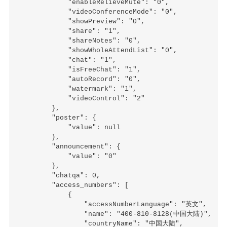
            "enableRelieveMute": "0",

            "videoConferenceMode": "0",

            "showPreview": "0",

            "share": "1",

            "shareNotes": "0",

            "showWholeAttendList": "0",

            "chat": "1",

            "isFreeChat": "1",

            "autoRecord": "0",

            "watermark": "1",

            "videoControl": "2"

        },

        "poster": {

            "value": null

        },

        "announcement": {

            "value": "0"

        },

        "chatqa": 0,

        "access_numbers": [

            {

                "accessNumberLanguage": "英文",

                "name": "400-810-8128(中国大陆)",

                "countryName": "中国大陆",
