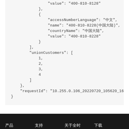
                "value": "400-810-8128"

            },

            {

                "accessNumberLanguage": "中文",

                "name": "400-810-8228(中国大陆)",

                "countryName": "中国大陆",

                "value": "400-810-8228"

            }

        ],

        "unionCustomers": [

            1,

            2,

            3,

            4

        ]

    },

    "requestId": "10.255.0.106_20220720_105620_16582
产品
支持
关于全时
下载