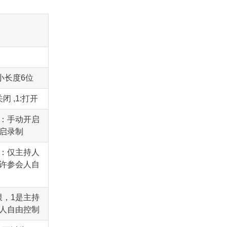
小长度6位
闭 ,1:打开
0：手动开启
启录制
0：仅主持人
允许参会人自
限，1是主持
会人自由控制