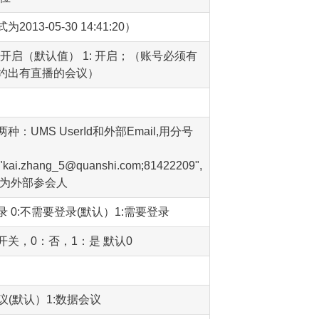
13-05-30 14:41:20）
不开启（默认值） 1: 开启；（账号必须有
约出有直播的会议）
：UMS UserId和外部Email,用分号
s":"kai.zhang_5@quanshi.com;81422209",
视为外部参会人
 0:不需要登录(默认）1:需要登录
关，0：否，1：是 默认0
议(默认）1:数据会议