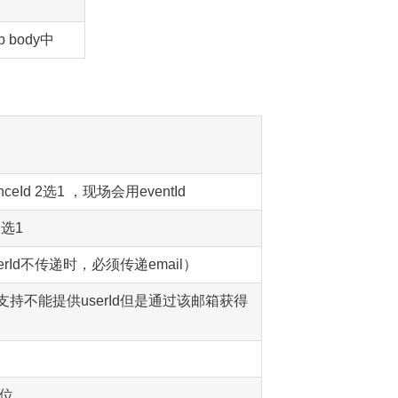
 body中
renceId 2选1 ，现场会用eventId
2选1
erId不传递时，必须传递email）
持不能提供userId但是通过该邮箱获得
单位