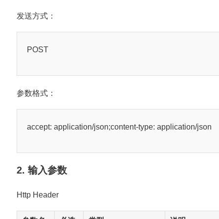
发送方式：
POST
参数格式：
accept: application/json;content-type: application/json
2. 输入参数
Http Header