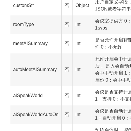
用户自定义字段
customStr
否
Object
JSON或者字符
会议室提供方 0：
roomType
否
int
1:wps
是否允许开启智能
meetAiSummary
否
int
许 0：不允许
允许开启会中开
后， 是入会自动
autoMeetAiSummary
否
int
会中手动开启 1
启你 0：会中手
会议是否支持开
aiSpeakWorld
否
int
1：支持 0：不支
会议是否自动开
aiSpeakWorldAutoOn
否
int
1：自动开启 0
预约会议时， 指