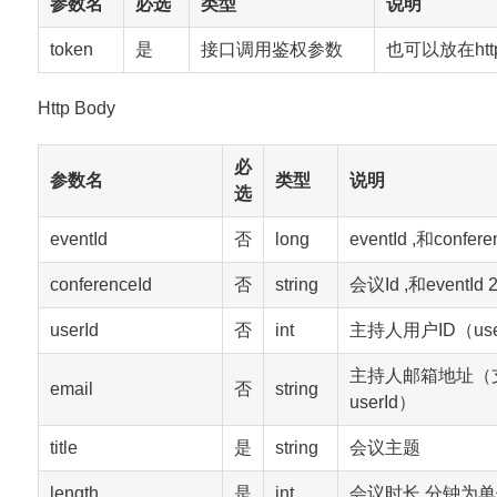
参数名
必选
类型
说明
token
是
接口调用鉴权参数
也可以放在http
Http Body
必
参数名
类型
说明
选
eventId
否
long
eventId ,和confe
conferenceId
否
string
会议Id ,和eventId 
userId
否
int
主持人用户ID（us
主持人邮箱地址（支
email
否
string
userId）
title
是
string
会议主题
length
是
int
会议时长,分钟为