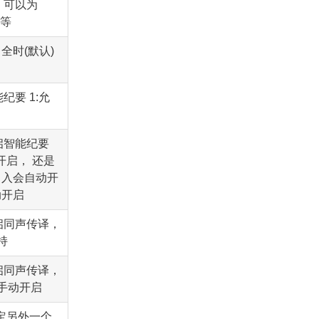
，可以为
串等
全时(默认)
纪要 1:允
启智能纪要
开启， 还是
：入会自动开
动开启
启同声传译，
持
启同声传译，
：手动开启
定另外一个