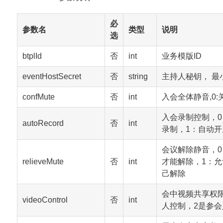
必
参数名
类型
说明
选
btplId
否
int
业务模版ID
eventHostSecret
否
string
主持人秘钥， 最
confMute
否
int
入会全体静音,0:关
入会录制控制，
autoRecord
否
int
录制，1：自动开
会议解除静音，
relieveMute
否
int
才能解除，1：
己解除
会中视频共享权
videoControl
否
int
人控制，2是参