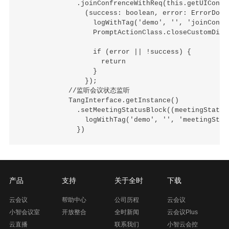
              .joinConfrenceWithReq(this.getUIConte
                (success: boolean, error: ErrorDomai
                  logWithTag('demo', '', 'joinConfr
                  PromptActionClass.closeCustomDialo
                  if (error || !success) {

                    return

                  }

                });

            //监听会议状态监听

            TangInterface.getInstance()

              .setMeetingStatusBlock((meetingStatus
                logWithTag('demo', '', 'meetingStat
产品
支持
关于全时
下载
云会议
帮助中心
公司历程
云会议
小智会议室
开放整合
全时新闻
云会议Plus
云直播
联系我们
小智云会控