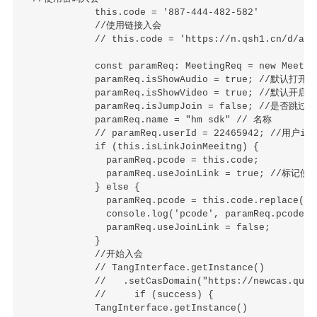
            this.code = '887-444-482-582'

            //使用链接入会

            // this.code = 'https://n.qsh1.cn/d/auG8
            const paramReq: MeetingReq = new Meeting
            paramReq.isShowAudio = true; //默认打开音
            paramReq.isShowVideo = true; //默认开启视
            paramReq.isJumpJoin = false; //是否跳过预
            paramReq.name = "hm sdk" // 名称

            // paramReq.userId = 22465942; //用户
            if (this.isLinkJoinMeeitng) {

              paramReq.pcode = this.code;

              paramReq.useJoinLink = true; //标记
            } else {

              paramReq.pcode = this.code.replace(/-/
              console.log('pcode', paramReq.pcode)

              paramReq.useJoinLink = false;

            }

            //开始入会

            // TangInterface.getInstance()

            //   .setCasDomain("https://newcas.quan
            //     if (success) {

            TangInterface.getInstance()
