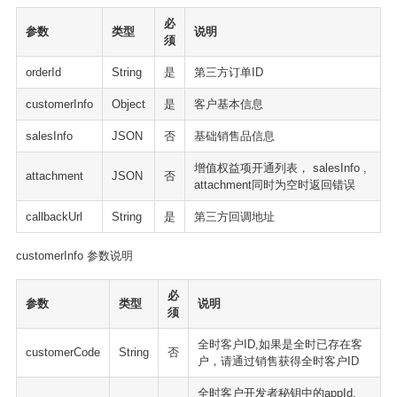
必
参数
类型
说明
须
orderId
String
是
第三方订单ID
customerInfo
Object
是
客户基本信息
salesInfo
JSON
否
基础销售品信息
增值权益项开通列表， salesInfo ,
attachment
JSON
否
attachment同时为空时返回错误
callbackUrl
String
是
第三方回调地址
customerInfo 参数说明
必
参数
类型
说明
须
全时客户ID,如果是全时已存在客
customerCode
String
否
户，请通过销售获得全时客户ID
全时客户开发者秘钥中的appId,