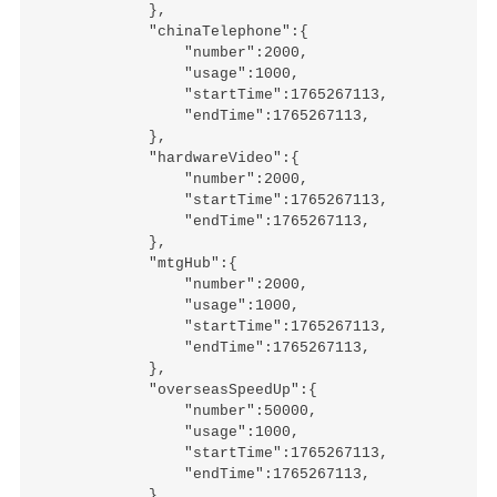
            },

            "chinaTelephone":{

                "number":2000,

                "usage":1000,

                "startTime":1765267113,

                "endTime":1765267113,

            },

            "hardwareVideo":{

                "number":2000,

                "startTime":1765267113,

                "endTime":1765267113,

            },

            "mtgHub":{

                "number":2000,

                "usage":1000,

                "startTime":1765267113,

                "endTime":1765267113,

            },

            "overseasSpeedUp":{

                "number":50000,

                "usage":1000,

                "startTime":1765267113,

                "endTime":1765267113,

            },
