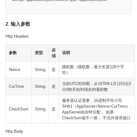
2. 输入参数
Http Headers
必
参数
类型
说明
须
随机数（随机数，最大长度128个字
Nonce
String
是
符）
当前UTC时间戳，从1970年1月1日0点0
CurTime
String
是
分0秒开始到现在的毫秒数
服务器认证需要，16进制字符小写
SHA1（AppSecret+Nonce+CurTime）,
CheckSum
String
是
AppSecret由全时分配， 如果
CheckSum值不一致， 不允许请求接口
Http Body