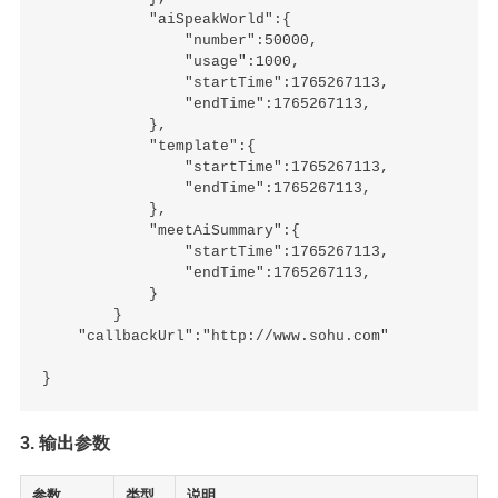
            "aiSpeakWorld":{

                "number":50000,

                "usage":1000,

                "startTime":1765267113,

                "endTime":1765267113,

            },

            "template":{

                "startTime":1765267113,

                "endTime":1765267113,

            },

            "meetAiSummary":{

                "startTime":1765267113,

                "endTime":1765267113,

            }

        }

    "callbackUrl":"http://www.sohu.com"

3. 输出参数
参数
类型
说明