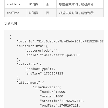
startTime
时间戳
否
权益生效时间，精确到秒
endTime
时间戳
否
权益失效时间，精确到秒
更新示例
{

    "orderId":"314c6deb-ca7b-43eb-96fb-791523843704"
    "customerInfo":{

        "customerCode":"",

        "appId":"iwels-aee231-pwe333"

    },

    "salesInfo":{

        "productType":1,

        "endTime":1765267113,

    },

    "attachment":{

            "liveService":{

                "number":2000,

                "usage":1000,

                "startTime":1765267113,

                "endTime":1765267113,
