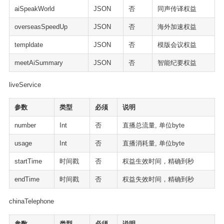
aiSpeakWorld
JSON
否
同声传译权益
overseasSpeedUp
JSON
否
海外加速权益
templdate
JSON
否
模版会议权益
meetAiSummary
JSON
否
智能纪要权益
liveService
参数
类型
必须
说明
number
Int
否
直播总流量, 单位byte
usage
Int
否
直播消耗量, 单位byte
startTime
时间戳
否
权益生效时间，精确到秒
endTime
时间戳
否
权益失效时间，精确到秒
chinaTelephone
参数
类型
必须
说明