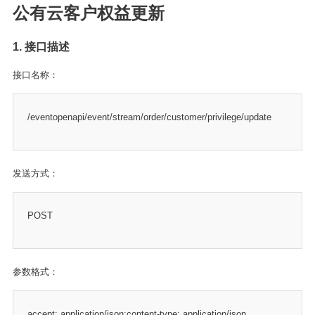
公有云客户权益更新
1. 接口描述
接口名称：
/eventopenapi/event/stream/order/customer/privilege/update
发送方式：
POST
参数格式：
accept: application/json;content-type: application/json