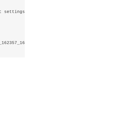
 settings!",

162357_1670833437020"
