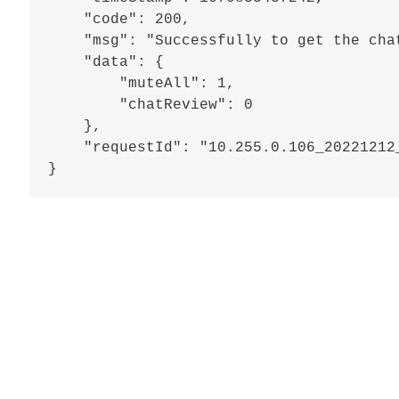
    "code": 200,

    "msg": "Successfully to get the chat
    "data": {

        "muteAll": 1,

        "chatReview": 0

    },

    "requestId": "10.255.0.106_20221212_