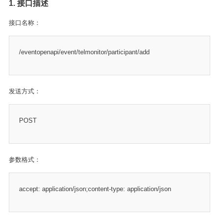
1. 接口描述
接口名称：
/eventopenapi/event/telmonitor/participant/add
发送方式：
POST
参数格式：
accept: application/json;content-type: application/json