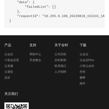
    "data": {

        "failedList": []

    },

    "requestId": "10.255.0.106_20220818_152241_16608
产品
支持
关于全时
下载
云会议
帮助中心
公司历程
云会议
小智会议室
开放整合
全时新闻
云会议Plus
云直播
联系我们
小智云会控
云课堂
人才招聘
空间
定价
蜜蜂
插件
关注我们