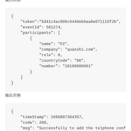
{

    "token":"5d41c4ac806c6440eb6aa8e071115f2b",

    "eventId": 581274,

    "participants": [

        {

            "name": "P2",

            "company": "quanshi.com",

            "role": 0,

            "countryCode": "86",

            "number": "18100000001"

        }

    ]

输出示例
{

    "timeStamp": 1660807364357,

    "code": 200,

    "msg": "Successfully to add the telphone confer