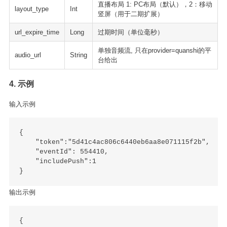
直播布局 1: PC布局（默认），2：移动
layout_type
Int
竖屏（用于二期扩展）
url_expire_time
Long
过期时间（单位毫秒）
单独音频流, 只在provider=quanshi的平
audio_url
String
台给出
4. 示例
输入示例
{

    "token":"5d41c4ac806c6440eb6aa8e071115f2b",

    "eventId": 554410,

    "includePush":1

输出示例
{
