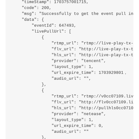
    "timeStamp": 1703757001715,

    "code": 200,

    "msg": "Successfully to get the event pull info!
    "data": {

        "eventId": 647493,

        "livePullUrl": [

            {

                "rtmp_url": "rtmp://live-play-tx-te
                "flv_url": "http://live-play-tx-tes
                "hls_url": "http://live-play-tx-tes
                "provider": "tencent",

                "layout_type": 1,

                "url_expire_time": 1703929801，

                "audio_url": "",

            },

            {

                "rtmp_url": "rtmp://v0cc07109.live.
                "flv_url": "http://flv0cc07109.live
                "hls_url": "http://pullhls0cc07109.
                "provider": "netease",

                "layout_type": 1,

                "url_expire_time": 0,

                "audio_url": ""

            },
