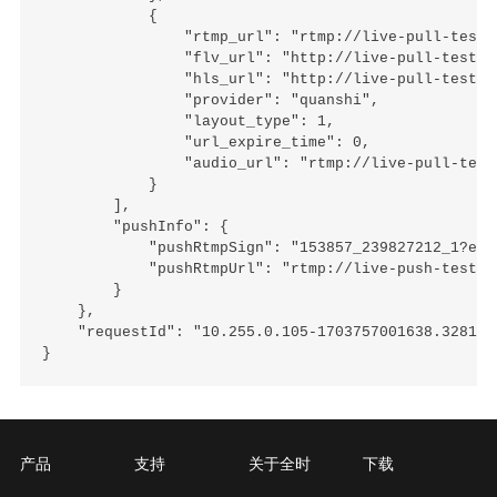
            {

                "rtmp_url": "rtmp://live-pull-test.
                "flv_url": "http://live-pull-test.q
                "hls_url": "http://live-pull-test.q
                "provider": "quanshi",

                "layout_type": 1,

                "url_expire_time": 0,

                "audio_url": "rtmp://live-pull-test
            }

        ],

        "pushInfo": {

            "pushRtmpSign": "153857_239827212_1?env=
            "pushRtmpUrl": "rtmp://live-push-test.q
        }

    },

    "requestId": "10.255.0.105-1703757001638.3281268
产品
支持
关于全时
下载