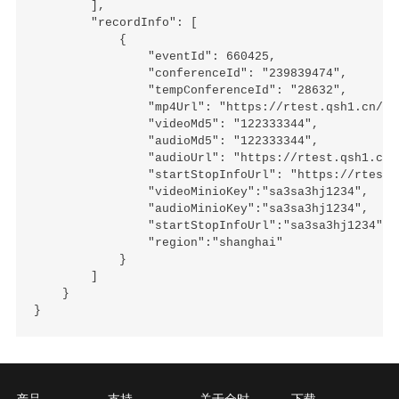
        ],

        "recordInfo": [

            {

                "eventId": 660425,

                "conferenceId": "239839474",

                "tempConferenceId": "28632",

                "mp4Url": "https://rtest.qsh1.cn/re
                "videoMd5": "122333344",

                "audioMd5": "122333344",

                "audioUrl": "https://rtest.qsh1.cn/
                "startStopInfoUrl": "https://rtest.
                "videoMinioKey":"sa3sa3hj1234",

                "audioMinioKey":"sa3sa3hj1234",

                "startStopInfoUrl":"sa3sa3hj1234",

                "region":"shanghai"

            }

        ]

    }

产品
支持
关于全时
下载