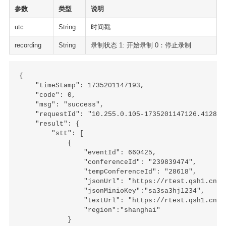
参数
类型
说明
utc
String
时间戳
recording
String
录制状态 1: 开始录制 0：停止录制
{

    "timeStamp": 1735201147193,

    "code": 0,

    "msg": "success",

    "requestId": "10.255.0.105-1735201147126.4128756
    "result": {

        "stt": [

            {

                "eventId": 660425,

                "conferenceId": "239839474",

                "tempConferenceId": "28618",

                "jsonUrl": "https://rtest.qsh1.cn/s
                "jsonMinioKey":"sa3sa3hj1234",

                "textUrl": "https://rtest.qsh1.cn/s
                "region":"shanghai"

            }
