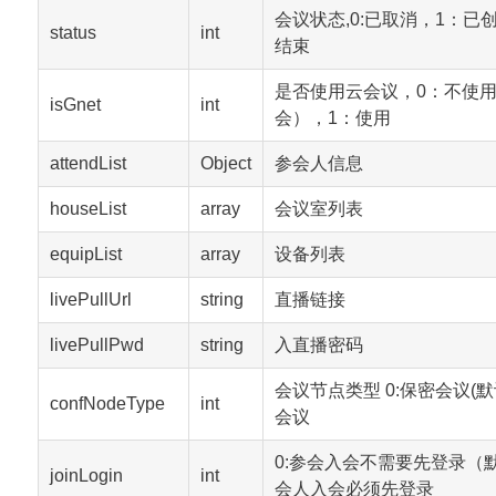
会议状态,0:已取消，1：已
status
int
结束
是否使用云会议，0：不使
isGnet
int
会），1：使用
attendList
Object
参会人信息
houseList
array
会议室列表
equipList
array
设备列表
livePullUrl
string
直播链接
livePullPwd
string
入直播密码
会议节点类型 0:保密会议(默
confNodeType
int
会议
0:参会入会不需要先登录（默
joinLogin
int
会人入会必须先登录