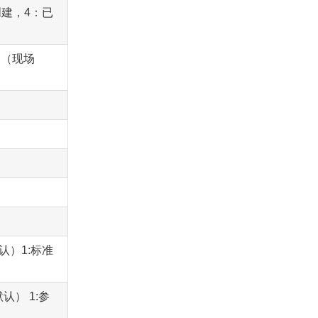
创建，4：已
用（现场
认）1:标准
认） 1:参