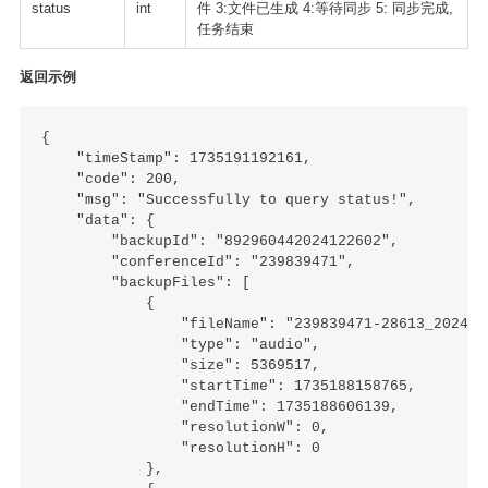
status
int
件 3:文件已生成 4:等待同步 5: 同步完成,
任务结束
返回示例
{

    "timeStamp": 1735191192161,

    "code": 200,

    "msg": "Successfully to query status!",

    "data": {

        "backupId": "892960442024122602",

        "conferenceId": "239839471",

        "backupFiles": [

            {

                "fileName": "239839471-28613_202412
                "type": "audio",

                "size": 5369517,

                "startTime": 1735188158765,

                "endTime": 1735188606139,

                "resolutionW": 0,

                "resolutionH": 0

            },
