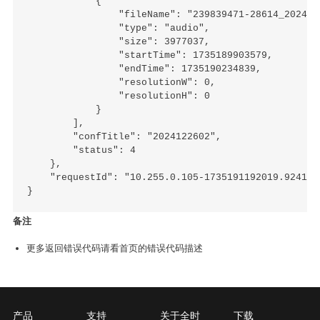
            {

                "fileName": "239839471-28614_202412
                "type": "audio",

                "size": 3977037,

                "startTime": 1735189903579,

                "endTime": 1735190234839,

                "resolutionW": 0,

                "resolutionH": 0

            }

        ],

        "confTitle": "2024122602",

        "status": 4

    },

    "requestId": "10.255.0.105-1735191192019.9241157
备注
更多返回错误代码请看首页的错误代码描述
产品
支持
关于全时
下载