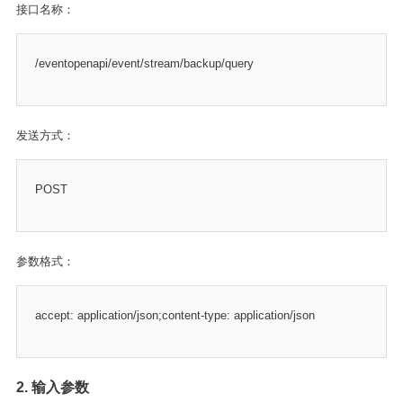
接口名称：
/eventopenapi/event/stream/backup/query
发送方式：
POST
参数格式：
accept: application/json;content-type: application/json
2. 输入参数