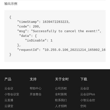
输出示例
{

    "timeStamp": 1639472283223,

    "code": 200,

    "msg": "Successfully to cancel the event!",

     "data": {

        "isDisable": 1

    },

    "requestId": "10.255.0.106_20211214_165802_16394
产品
支持
关于全时
下载
云会议
帮助中心
公司历程
云会议
小智会议室
开放整合
全时新闻
云会议Plus
云直播
联系我们
小智云会控
云课堂
人才招聘
空间