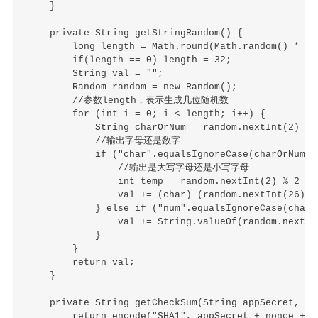
    }

    private String getStringRandom() {

        long length = Math.round(Math.random() * 128
        if(length == 0) length = 32;

        String val = "";

        Random random = new Random();

        //参数length，表示生成几位随机数

        for (int i = 0; i < length; i++) {

            String charOrNum = random.nextInt(2) % 
            //输出字母还是数字

            if ("char".equalsIgnoreCase(charOrNum)) 
                //输出是大写字母还是小写字母

                int temp = random.nextInt(2) % 2 == 
                val += (char) (random.nextInt(26) + 
            } else if ("num".equalsIgnoreCase(charOr
                val += String.valueOf(random.nextInt
            }

        }

        return val;

    }

    private String getCheckSum(String appSecret, St
        return encode("SHA1", appSecret + nonce + cu