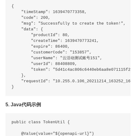
{

    "timeStamp": 1639470773358,

    "code": 200,

    "msg": "Successfully to create the token!",

    "data": {

        "productId": 80,

        "createTime": 1639470773241,

        "expire": 86400,

        "customerCode": "153857",

        "userName": "云活动测试账号151",

        "userId": 88408809,

        "token": "5d41c4ac806c6440eb6aa8e071115f2b"

    },

    "requestId": "10.255.0.106_20211214_163252_16394
5. Java代码示例
public class TokenUtil {

    @Value(value="${openapi-url}")
