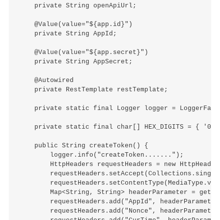
    private String openApiUrl;

    @Value(value="${app.id}")

    private String AppId;

    @Value(value="${app.secret}")

    private String AppSecret;

    @Autowired

    private RestTemplate restTemplate;

    private static final Logger logger = LoggerFact
    private static final char[] HEX_DIGITS = { '0',
    public String createToken() {

        logger.info("createToken.......");

        HttpHeaders requestHeaders = new HttpHeaders
        requestHeaders.setAccept(Collections.single
        requestHeaders.setContentType(MediaType.val
        Map<String, String> headerParameter = getHea
        requestHeaders.add("AppId", headerParameter.
        requestHeaders.add("Nonce", headerParameter.