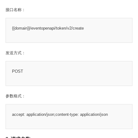
接口名称：
{{domain}}/eventopenapi/token/v2/create
发送方式：
POST
参数格式：
accept: application/json;content-type: application/json