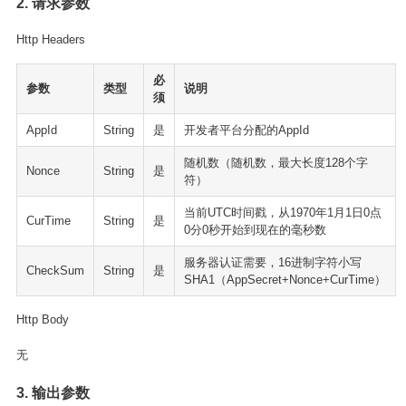
2. 请求参数
Http Headers
必
参数
类型
说明
须
AppId
String
是
开发者平台分配的AppId
随机数（随机数，最大长度128个字
Nonce
String
是
符）
当前UTC时间戳，从1970年1月1日0点
CurTime
String
是
0分0秒开始到现在的毫秒数
服务器认证需要，16进制字符小写
CheckSum
String
是
SHA1（AppSecret+Nonce+CurTime）
Http Body
无
3. 输出参数