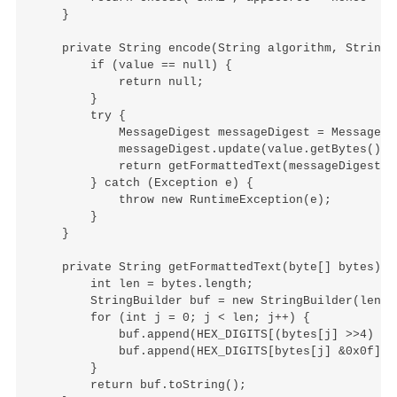
    }

    private String encode(String algorithm, String v
        if (value == null) {

            return null;

        }

        try {

            MessageDigest messageDigest = MessageDi
            messageDigest.update(value.getBytes());

            return getFormattedText(messageDigest.di
        } catch (Exception e) {

            throw new RuntimeException(e);

        }

    }

    private String getFormattedText(byte[] bytes){

        int len = bytes.length;

        StringBuilder buf = new StringBuilder(len * 
        for (int j = 0; j < len; j++) {

            buf.append(HEX_DIGITS[(bytes[j] >>4) &0x
            buf.append(HEX_DIGITS[bytes[j] &0x0f]);

        }

        return buf.toString();
