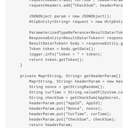
        requestHeaders.add("CurTime", headerParamet
        requestHeaders.add("CheckSum", headerParame
        JSONObject param = new JSONObject();

        HttpEntity<String> request = new HttpEntity
        ParameterizedTypeReference<ResultData<Token
        ResponseEntity<ResultData<Token>> responseE
        ResultData<Token> body = responseEntity.getB
        Token token = body.getData();

        logger.info("token = " + token);

        return token.getToken();

    }

    private Map<String, String> getHeaderParam() {

        Map<String, String> headerParam = new HashM
        String nonce = getStringRandom();

        String curTime = String.valueOf(System.curre
        String checkSum = getCheckSum(AppSecret, non
        headerParam.put("AppId", AppId);

        headerParam.put("Nonce", nonce);

        headerParam.put("CurTime", curTime);

        headerParam.put("CheckSum", checkSum);

        return headerParam;
