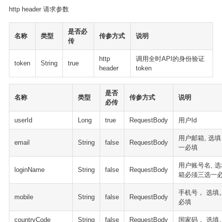
http header 请求参数
是否必
名称
类型
传参方式
说明
传
http
调用全时API的身份验证
token
String
true
header
token
是否
名称
类型
传参方式
说明
必传
userId
Long
true
RequestBody
用户Id
用户邮箱, 选
email
String
false
RequestBody
一必填
用户账号名, 
loginName
String
false
RequestBody
箱必须三选一
手机号， 选填
mobile
String
false
RequestBody
必填
countryCode
String
false
RequestBody
国家码， 选填