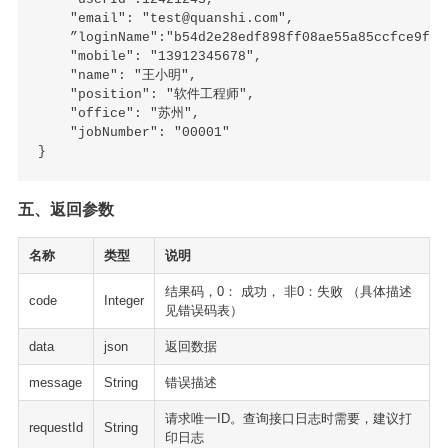
    "email": "test@quanshi.com",

    ”loginName":"b54d2e28edf898ff08ae55a85ccfce9f"

    "mobile": "13912345678",

    "name": "王小明",

    "position": "软件工程师",

    "office": "苏州",

    "jobNumber": "00001"

五、返回参数
名称
类型
说明
结果码，0： 成功， 非0：失败 （具体描述
code
Integer
见错误码表）
data
json
返回数据
message
String
错误描述
请求唯一ID。查询接口日志时需要，建议打
requestId
String
印日志