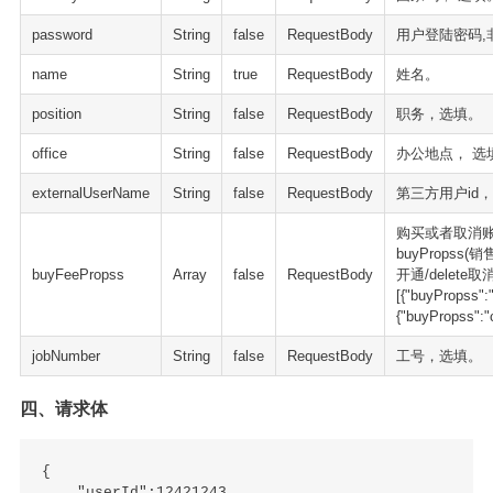
password
String
false
RequestBody
用户登陆密码,
name
String
true
RequestBody
姓名。
position
String
false
RequestBody
职务，选填。
office
String
false
RequestBody
办公地点， 选
externalUserName
String
false
RequestBody
第三方用户id，
购买或者取消
buyPropss(销售
buyFeePropss
Array
false
RequestBody
开通/delete
[{"buyPropss":"
{"buyPropss":"c
jobNumber
String
false
RequestBody
工号，选填。
四、请求体
{

    "userId":12421243,
