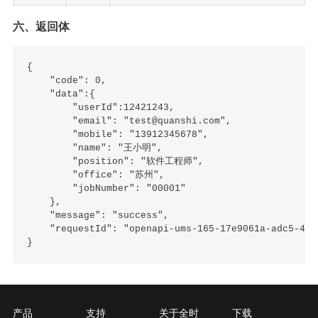
六、返回体
{

    "code": 0,

    "data":{

        "userId":12421243,

        "email": "test@quanshi.com",

        "mobile": "13912345678",

        "name": "王小明",

        "position": "软件工程师",

        "office": "苏州",

        "jobNumber": "00001"

    },

    "message": "success",

    "requestId": "openapi-ums-165-17e9061a-adc5-439
产品
支持
关于全时
下载