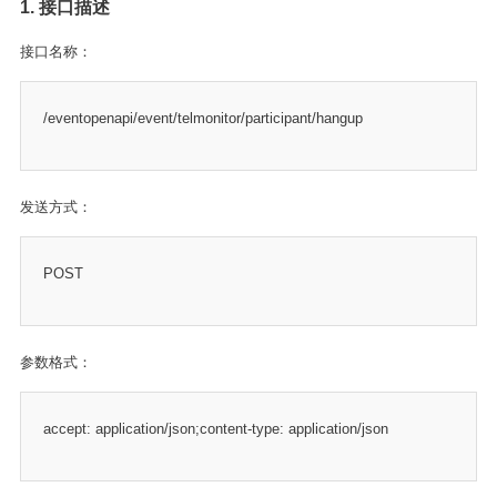
1. 接口描述
接口名称：
/eventopenapi/event/telmonitor/participant/hangup
发送方式：
POST
参数格式：
accept: application/json;content-type: application/json