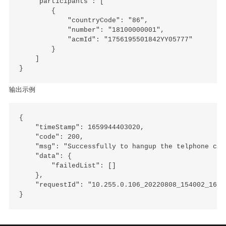
    "participants": [

        {

            "countryCode": "86",

            "number": "18100000001",

            "acmId": "1756195501842YY05777"

        }

    ]

输出示例
{

    "timeStamp": 1659944403020,

    "code": 200,

    "msg": "Successfully to hangup the telphone con
    "data": {

        "failedList": []

    },

    "requestId": "10.255.0.106_20220808_154002_16599