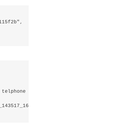
15f2b",

telphone conference!",

143517_1659940517769"
