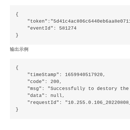
{

    "token":"5d41c4ac806c6440eb6aa8e0711
    "eventId": 581274

输出示例
{

    "timeStamp": 1659940517920,

    "code": 200,

    "msg": "Successfully to destory the 
    "data": null,

    "requestId": "10.255.0.106_20220808_