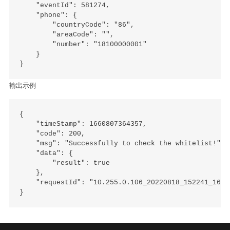
    "eventId": 581274,

    "phone": {

        "countryCode": "86",

        "areaCode": "",

        "number": "18100000001"

    }

输出示例
{

    "timeStamp": 1660807364357,

    "code": 200,

    "msg": "Successfully to check the whitelist!",

    "data": {

        "result": true

    },

    "requestId": "10.255.0.106_20220818_152241_16608