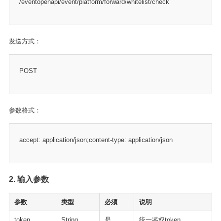
/eventopenapi/event/platform/forward/whitelist/check
发送方式：
POST
参数格式：
accept: application/json;content-type: application/json
2. 输入参数
参数
类型
必须
说明
token
String
是
统一鉴权token