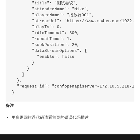
        "title": "测试会议",

        "attendeeName": "Mike",

        "playerName": "播放器001",

        "streamUrl": "https://www.mp4us.com/1022.mp4
        "playTs": 0,

        "idleTimeout": 300,

        "repeatTime": 1,

        "seekPosition": 20,

        "dataStreamOptions": {

          "enable": false

        }

      }

    ]

  },

  "request_id": "confopenapiserver-172.10.5.218-171
备注
更多返回错误代码请看首页的错误代码描述