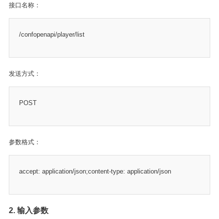
接口名称：
/confopenapi/player/list
发送方式：
POST
参数格式：
accept: application/json;content-type: application/json
2. 输入参数