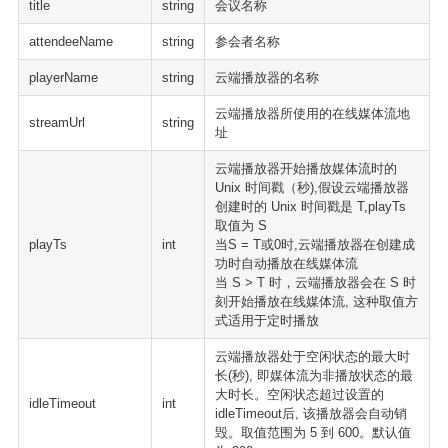
title
string
会议名称
attendeeName
string
参会者名称
playerName
string
云端播放器的名称
云端播放器所使用的在线媒体流地
streamUrl
string
址
云端播放器开始播放媒体流时的
Unix 时间戳（秒),假设云端播放器
创建时的 Unix 时间戳是 T,playTs
取值为 S
playTs
int
当S = T或0时,云端播放器在创建成
功时自动播放在线媒体流
当 S > T 时，云端播放器会在 S 时
刻开始播放在线媒体流, 这种取值方
式适用于定时播放
云端播放器处于空闲状态的最大时
长(秒), 即媒体流为非播放状态的最
大时长。空闲状态超过设置的
idleTimeout
int
idleTimeout后, 该播放器会自动销
毁。取值范围为 5 到 600。默认值