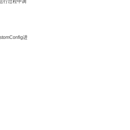
运行过程中调
omConfig进