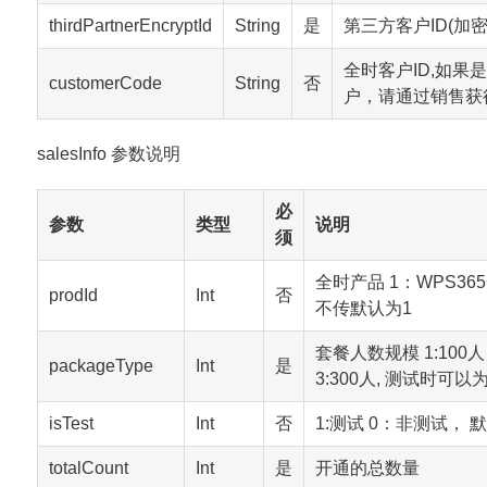
thirdPartnerEncryptId
String
是
第三方客户ID(加密
全时客户ID,如果
customerCode
String
否
户，请通过销售获
salesInfo 参数说明
必
参数
类型
说明
须
全时产品 1：WPS36
prodId
Int
否
不传默认为1
套餐人数规模 1:100人 
packageType
Int
是
3:300人, 测试时可以
isTest
Int
否
1:测试 0：非测试， 
totalCount
Int
是
开通的总数量