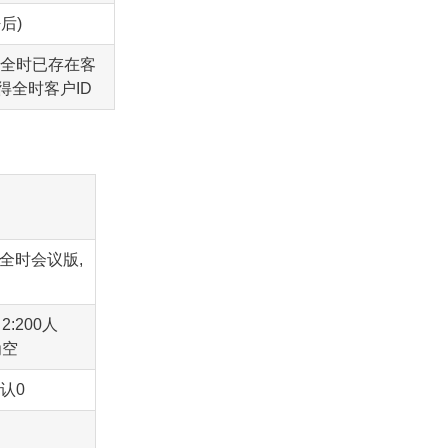
后)
是全时已存在客
得全时客户ID
5全时会议版,
2:200人
为空
默认0