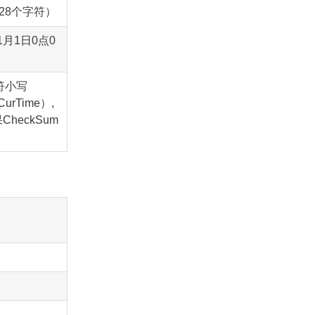
28个字符）
1月1日0点0
符小写
CurTime）,
CheckSum