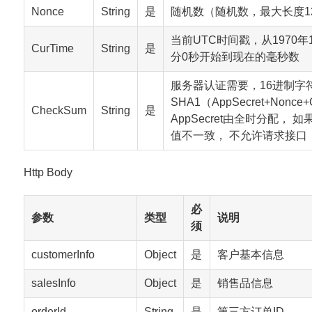
Nonce
String
是
随机数（随机数，最大长度1
当前UTC时间戳，从1970年
CurTime
String
是
分0秒开始到现在的毫秒数
服务器认证需要，16进制字
SHA1（AppSecret+Nonce+
CheckSum
String
是
AppSecret由全时分配， 如果
值不一致， 不允许请求接口
Http Body
必
参数
类型
说明
须
customerInfo
Object
是
客户基本信息
salesInfo
Object
是
销售品信息
orderId
String
是
第三方订单ID