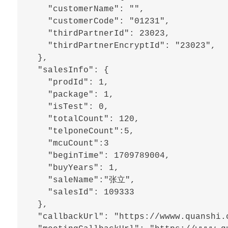
    "customerName": "",

    "customerCode": "01231",

    "thirdPartnerId": 23023,

    "thirdPartnerEncryptId": "23023",

  },

  "salesInfo": {

    "prodId": 1,

    "package": 1,

    "isTest": 0,

    "totalCount": 120,

    "telponeCount":5,

    "mcuCount":3

    "beginTime": 1709789004,

    "buyYears": 1,

    "saleName":"张立",

    "salesId": 109333

  },

  "callbackUrl": "https://wwww.quanshi.c